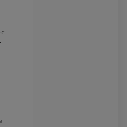
ar
t
om