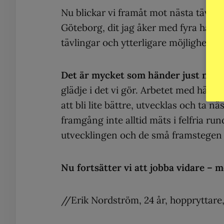
Nu blickar vi framåt mot nästa tävlin
Göteborg, dit jag åker med fyra häst
tävlingar och ytterligare möjligheter 
Det är mycket som händer just nu,
m
glädje i det vi gör. Arbetet med hästa
att bli lite bättre, utvecklas och ta
framgång inte alltid mäts i felfria run
utvecklingen och de små framstegen s
Nu fortsätter vi att jobba vidare – 
//Erik Nordström, 24 år, hoppryttare