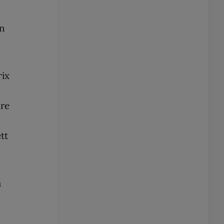
en
rix
are
tt
h