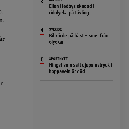
Ellen Hedbys skadad i
a.
ridolycka på tävling
m.
SVERIGE
Bil körde på häst – smet från
år
olyckan
SPORTNYTT
Hingst som satt djupa avtryck i
hoppaveln är död
är