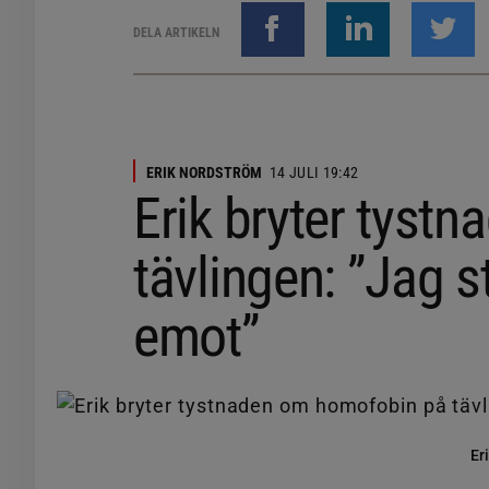
DELA ARTIKELN
ERIK NORDSTRÖM
14 JULI 19:42
Erik bryter tyst
tävlingen: ”Jag s
emot”
Er