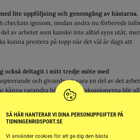
 med lite uppföljning och genomgång av hästarna.
och checkats igenom, medan andra nu förbereds infö
del av arbetet som kanske inte alltid syns utåt, me
ska kunna prestera på topp när det väl är dags att
jag också deltagit i mitt tredje möte med
nspirerande och givande att vara en del av det arbet
är känna varandra bättre och diskussionerna blir all
bland annat med frågor kring TR, tävlingsplanering
sterskap och olika tourer/cuper med mera. Det är
SÅ HÄR HANTERAR VI DINA PERSONUPPGIFTER PÅ
orten framåt, och det känns både roligt och
TIDNINGENRIDSPORT.SE
a.
Vi använder cookies för att ge dig den bästa