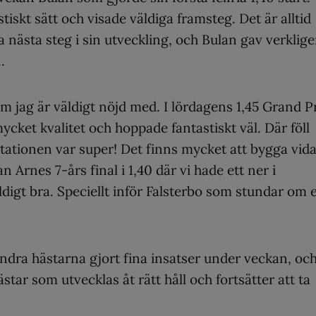
tiskt sätt och visade väldiga framsteg. Det är alltid
ta nästa steg i sin utveckling, och Bulan gav verklig
.
m jag är väldigt nöjd med. I lördagens 1,45 Grand P
ycket kvalitet och hoppade fantastiskt väl. Där föll
ationen var super! Det finns mycket att bygga vid
Arnes 7-års final i 1,40 där vi hade ett ner i
gt bra. Speciellt inför Falsterbo som stundar om e
andra hästarna gjort fina insatser under veckan, oc
tar som utvecklas åt rätt håll och fortsätter att ta