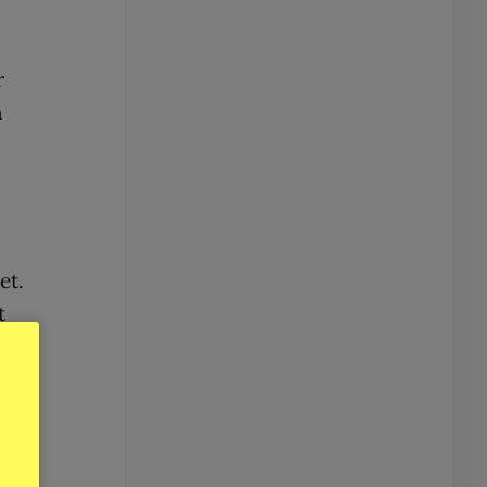
r
n
et.
t