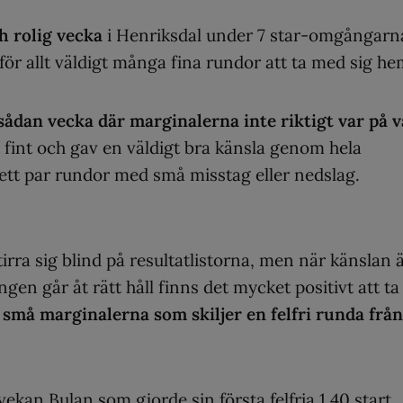
h rolig vecka
i Henriksdal under 7 star-omgångarn
för allt väldigt många fina rundor att ta med sig he
sådan vecka där marginalerna inte riktigt var på v
 fint och gav en väldigt bra känsla genom hela
ett par rundor med små misstag eller nedslag.
stirra sig blind på resultatlistorna, men när känslan 
gen går åt rätt håll finns det mycket positivt att ta
r små marginalerna som skiljer en felfri runda från
vekan Bulan som gjorde sin första felfria 1,40 start.