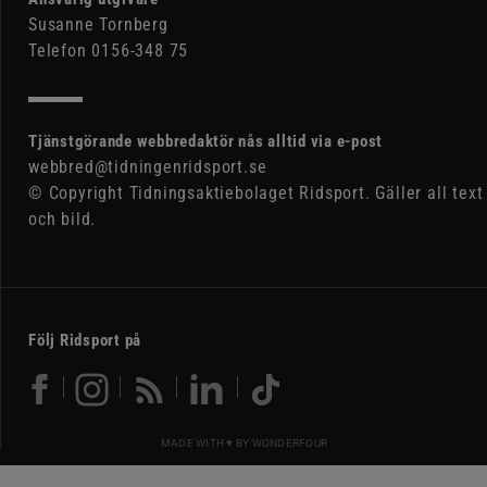
Susanne Tornberg
Telefon 0156-348 75
Tjänstgörande webbredaktör nås alltid via e-post
webbred@tidningenridsport.se
© Copyright Tidningsaktiebolaget Ridsport. Gäller all text
och bild.
Följ Ridsport på
MADE WITH ♥ BY
WONDERFOUR