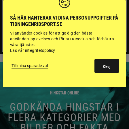
sämst i test
Försäkringsbolaget
Stort test av ridhjälmar
SÅ HÄR HANTERAR VI DINA PERSONUPPGIFTER PÅ
Folksam har testat 15 ridhjälmar i olika
TIDNINGENRIDSPORT.SE
prisklasser för att se vilken som är den säkraste.
Det visar sig vara stor skillnad på säkerheten
Vi använder cookies för att ge dig den bästa
mellan de olika hjälmarna – och dyrast är inte
användarupplevelsen och för att utveckla och förbättra
bäst.
våra tjänster.
Läs vår integritetspolicy
Till mina sparade val
Okej
HINGSTAR ONLINE
GODKÄNDA HINGSTAR I
FLERA KATEGORIER MED
BILDER OCH FAKTA