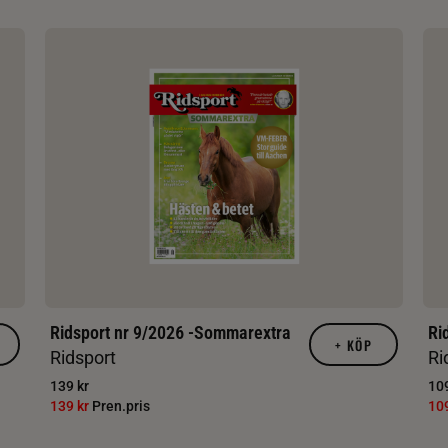
Ridsport nr 9/2026 -Sommarextra
Ri
+
KÖP
Ridsport
Ri
139 kr
109
139 kr
Pren.pris
10