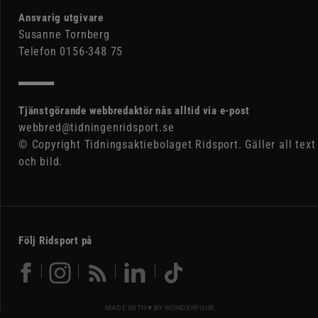
Ansvarig utgivare
Susanne Tornberg
Telefon 0156-348 75
Tjänstgörande webbredaktör nås alltid via e-post
webbred@tidningenridsport.se
© Copyright Tidningsaktiebolaget Ridsport. Gäller all text
och bild.
Följ Ridsport på
MADE WITH ♥ BY
WONDERFOUR