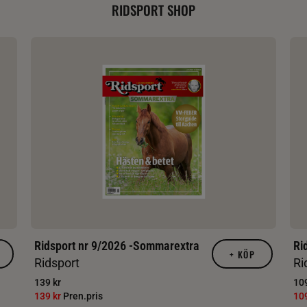
RIDSPORT SHOP
Ridsport nr 9/2026 -Sommarextra
Ri
+
KÖP
Ridsport
Ri
139 kr
109
139 kr
Pren.pris
10