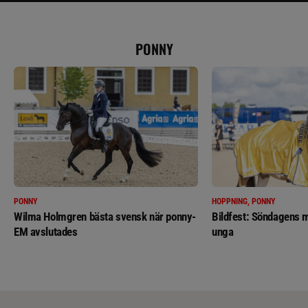
PONNY
PONNY
HOPPNING, PONNY
Wilma Holmgren bästa svensk när ponny-
Bildfest: Söndagens m
EM avslutades
unga