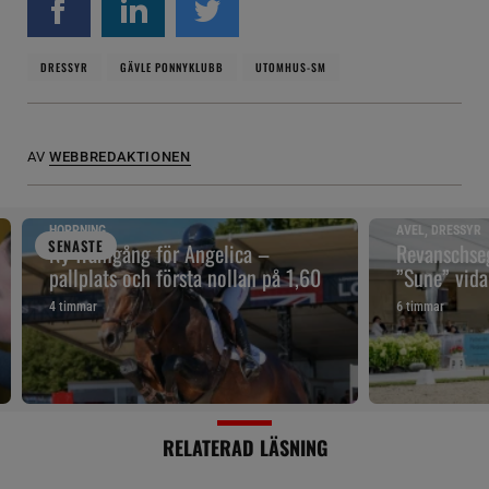
DRESSYR
GÄVLE PONNYKLUBB
UTOMHUS-SM
AV
WEBBREDAKTIONEN
HOPPNING
AVEL, DRESSYR
SENAST
E
Ny framgång för Angelica –
Revanschseg
pallplats och första nollan på 1,60
”Sune” vidar
4 timmar
6 timmar
RELATERAD LÄSNING