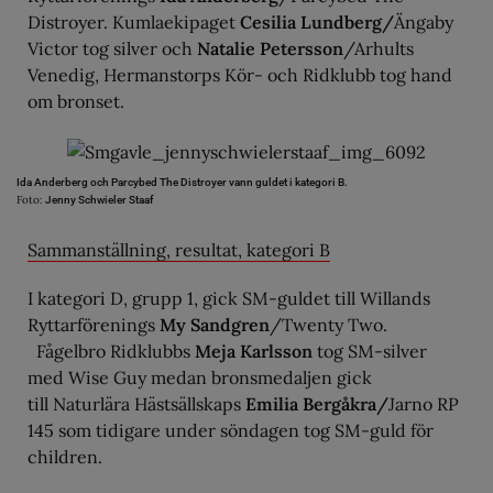
Distroyer. Kumlaekipaget
Cesilia Lundberg/
Ängaby
Victor tog silver och
Natalie Petersson
/Arhults
Venedig, Hermanstorps Kör- och Ridklubb tog hand
om bronset.
Ida Anderberg och Parcybed The Distroyer vann guldet i kategori B.
Foto:
Jenny Schwieler Staaf
Sammanställning, resultat, kategori B
I kategori D, grupp 1, gick SM-guldet till Willands
Ryttarförenings
My Sandgren
/Twenty Two.
Fågelbro Ridklubbs
Meja Karlsson
tog SM-silver
med Wise Guy medan bronsmedaljen gick
till Naturlära Hästsällskaps
Emilia Bergåkra/
Jarno RP
145 som tidigare under söndagen tog SM-guld för
children.