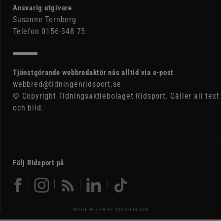
Ansvarig utgivare
Susanne Tornberg
Telefon 0156-348 75
Tjänstgörande webbredaktör nås alltid via e-post
webbred@tidningenridsport.se
© Copyright Tidningsaktiebolaget Ridsport. Gäller all text
och bild.
Följ Ridsport på
MADE WITH ♥ BY
WONDERFOUR