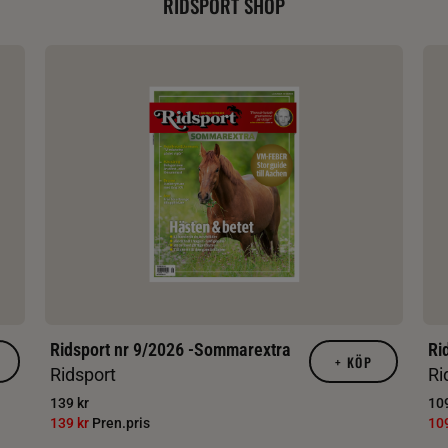
RIDSPORT SHOP
Ridsport nr 9/2026 -Sommarextra
Ri
+
KÖP
Ridsport
Ri
139 kr
109
139 kr
Pren.pris
10