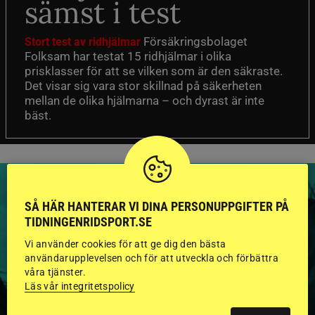
sämst i test
Försäkringsbolaget
Stort test av ridhjälmar
Folksam har testat 15 ridhjälmar i olika
prisklasser för att se vilken som är den säkraste.
Det visar sig vara stor skillnad på säkerheten
mellan de olika hjälmarna – och dyrast är inte
bäst.
SÅ HÄR HANTERAR VI DINA PERSONUPPGIFTER PÅ
TIDNINGENRIDSPORT.SE
HINGSTAR ONLINE
Vi använder cookies för att ge dig den bästa
användarupplevelsen och för att utveckla och förbättra
GODKÄNDA HINGSTAR I
våra tjänster.
Läs vår integritetspolicy
FLERA KATEGORIER MED