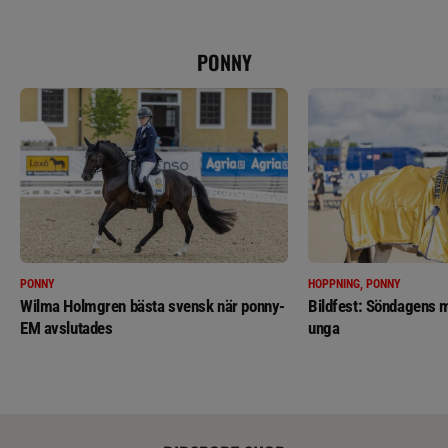
PONNY
PONNY
HOPPNING, PONNY
Wilma Holmgren bästa svensk när ponny-
Bildfest: Söndagens m
EM avslutades
unga