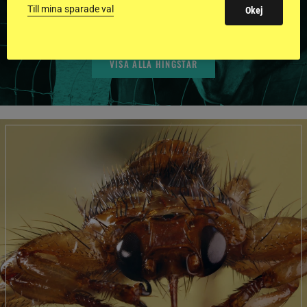
BILDER OCH FAKTA
Till mina sparade val
Okej
VISA ALLA HINGSTAR