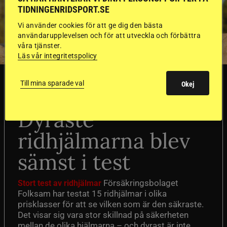
TIDNINGENRIDSPORT.SE
Vi använder cookies för att ge dig den bästa
användarupplevelsen och för att utveckla och förbättra
våra tjänster.
Läs vår integritetspolicy
SVERIGE
Till mina sparade val
Okej
Dyraste
ridhjälmarna blev
sämst i test
Försäkringsbolaget
Stort test av ridhjälmar
Folksam har testat 15 ridhjälmar i olika
prisklasser för att se vilken som är den säkraste.
Det visar sig vara stor skillnad på säkerheten
mellan de olika hjälmarna – och dyrast är inte