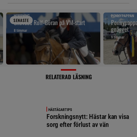
HOPPNING
PONNYPAPPAN
SENAST
E
Snuvade Rolf-Göran på VM-start
Ponnypappan
gnägget
8 timmar
9 timmar
RELATERAD LÄSNING
HÄSTÄGARTIPS
Forskningsnytt: Hästar kan visa
sorg efter förlust av vän