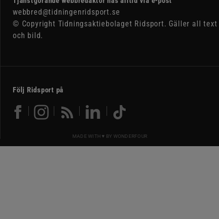
Tjänstgörande webbredaktör nås alltid via e-post
webbred@tidningenridsport.se
© Copyright Tidningsaktiebolaget Ridsport. Gäller all text
och bild.
Följ Ridsport på
MADE WITH ♥ BY
WONDERFOUR