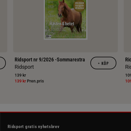
Ridsport nr 9/2026 -Sommarextra
Ri
+
KÖP
Ridsport
Ri
139 kr
109
139 kr
Pren.pris
10
Ridsport gratis nyhetsbrev