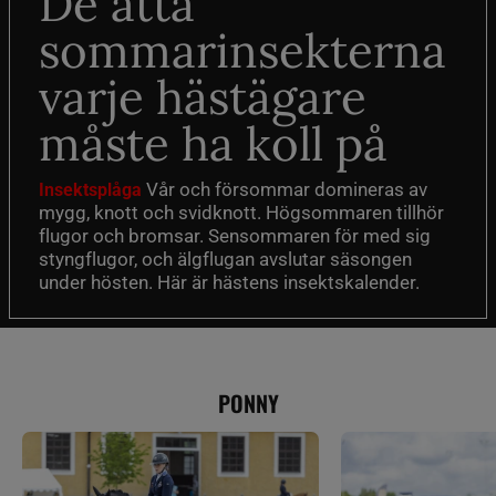
De åtta
sommarinsekterna
varje hästägare
måste ha koll på
Vår och försommar domineras av
Insektsplåga
mygg, knott och svidknott. Högsommaren tillhör
flugor och bromsar. Sensommaren för med sig
styngflugor, och älgflugan avslutar säsongen
under hösten. Här är hästens insektskalender.
PONNY