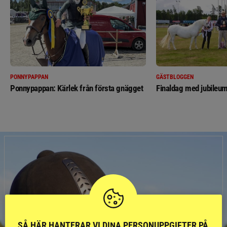
PONNYPAPPAN
GÄSTBLOGGEN
Ponnypappan: Kärlek från första gnägget
Finaldag med jubileum
SÅ HÄR HANTERAR VI DINA PERSONUPPGIFTER PÅ