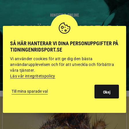
HINGSTAR ONLINE
GODKÄNDA HINGSTAR I
FLERA KATEGORIER MED
SÅ HÄR HANTERAR VI DINA PERSONUPPGIFTER PÅ
BILDER OCH FAKTA
TIDNINGENRIDSPORT.SE
Vi använder cookies för att ge dig den bästa
användarupplevelsen och för att utveckla och förbättra
våra tjänster.
VISA ALLA HINGSTAR
Läs vår integritetspolicy
Till mina sparade val
Okej