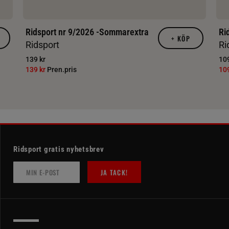
Ridsport nr 9/2026 -Sommarextra
Ri
+
KÖP
Ridsport
Ri
139 kr
109
139 kr
Pren.pris
10
Ridsport gratis nyhetsbrev
JA TACK!