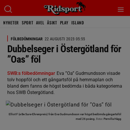
NYHETER
SPORT
AVEL
ÅSIKT
PLAY
ISLAND
FÖLBEDÖMNINGAR
22 AUGUSTI 2023 05:55
Dubbelseger i Östergötland för
”Oas” föl
SWB:s fölbedömningar
Eva ”Oa” Gudmundsson visade
tolv hoppföl och ett gångartsföl på hemmaplan och
bland dem fanns de högst bedömda i båda kategorierna
hos SWB Östergötland.
Elliot F (e Be Sure-Ehrenpreis) från Eva Gudmundsson var högst bedömda gångartsföl
Foto:
med 26 poäng.
Pernilla Hägg