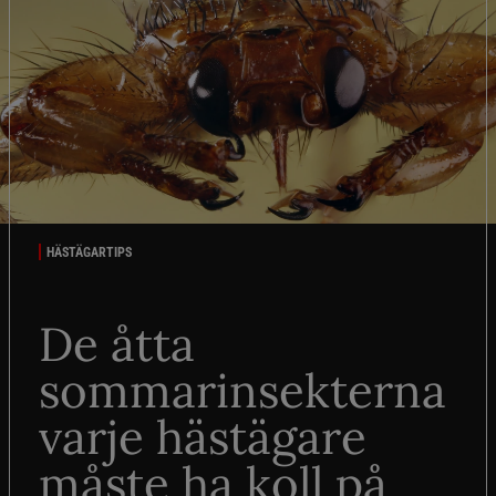
HÄSTÄGARTIPS
De åtta
sommarinsekterna
varje hästägare
måste ha koll på