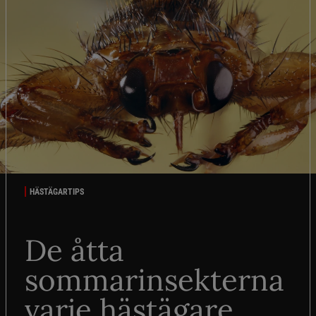
HÄSTÄGARTIPS
De åtta
sommarinsekterna
varje hästägare