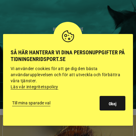
HINGSTAR ONLINE
GODKÄNDA HINGSTAR I
FLERA KATEGORIER MED
SÅ HÄR HANTERAR VI DINA PERSONUPPGIFTER PÅ
TIDNINGENRIDSPORT.SE
BILDER OCH FAKTA
Vi använder cookies för att ge dig den bästa
användarupplevelsen och för att utveckla och förbättra
våra tjänster.
Läs vår integritetspolicy
VISA ALLA HINGSTAR
Till mina sparade val
Okej