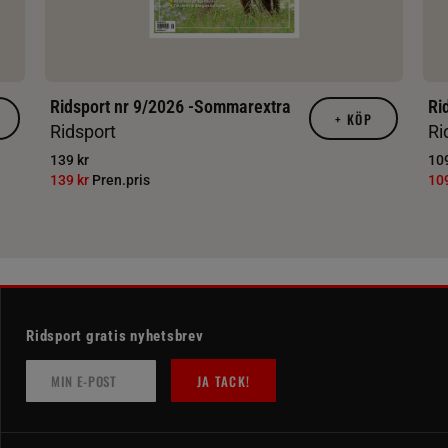
Ridsport nr 9/2026 -Sommarextra
Ri
+
KÖP
Ridsport
Ri
139 kr
109
139 kr
Pren.pris
10
Ridsport gratis nyhetsbrev
JA TACK!