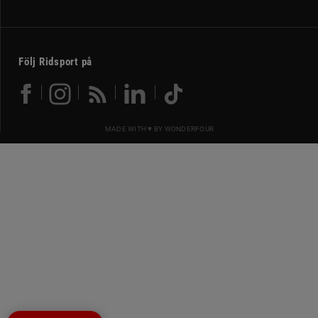
Följ Ridsport på
MADE WITH ♥ BY
WONDERFOUR