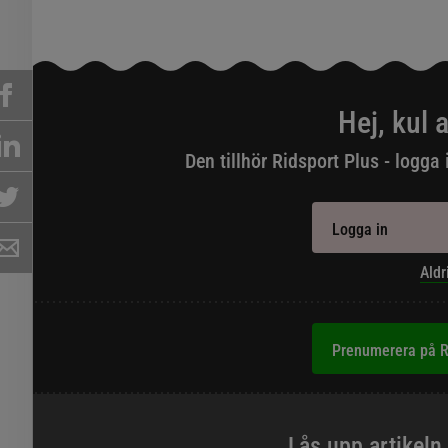
Hej, kul a
Den tillhör Ridsport Plus - logga 
Logga in
Aldr
Prenumerera på R