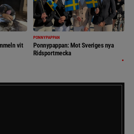
PONNYPAPPAN
immeln vit
Ponnypappan: Mot Sveriges nya
Ridsportmecka