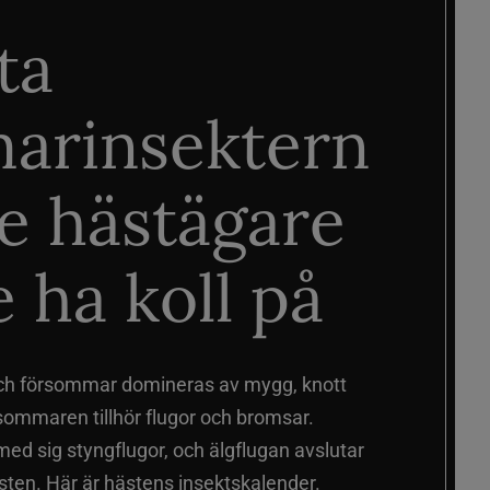
ta
arinsektern
je hästägare
 ha koll på
ch försommar domineras av mygg, knott
sommaren tillhör flugor och bromsar.
d sig styngflugor, och älgflugan avslutar
ten. Här är hästens insektskalender.