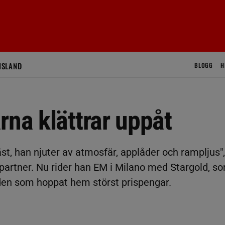
ISLAND
BLOGG
H
rna klättrar uppåt
häst, han njuter av atmosfär, applåder och rampljus"
spartner. Nu rider han EM i Milano med Stargold, s
lden som hoppat hem störst prispengar.