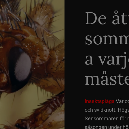
De åt
somm
a var
måste
Insektsplåga
Vår o
och svidknott. Hög
Sensommaren för me
säsongen under hös