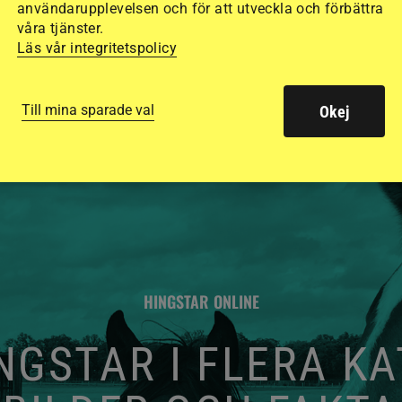
de olika hjälmarna –
användarupplevelsen och för att utveckla och förbättra
våra tjänster.
Läs vår integritetspolicy
Till mina sparade val
Okej
HINGSTAR ONLINE
GSTAR I FLERA K