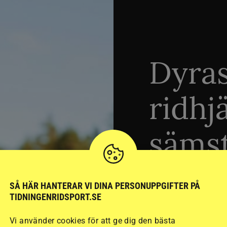
Dyra
ridhj
sämst
Stort test av ridhj
SÅ HÄR HANTERAR VI DINA PERSONUPPGIFTER PÅ
TIDNINGENRIDSPORT.SE
15 ridhjälmar i olik
säkraste. Det visar
Vi använder cookies för att ge dig den bästa