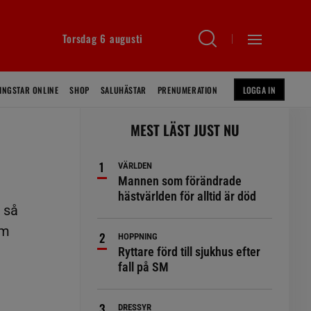
Torsdag 6 augusti
INGSTAR ONLINE
SHOP
SALUHÄSTAR
PRENUMERATION
LOGGA IN
MEST LÄST JUST NU
VÄRLDEN
Mannen som förändrade
hästvärlden för alltid är död
, så
om
HOPPNING
Ryttare förd till sjukhus efter
fall på SM
DRESSYR