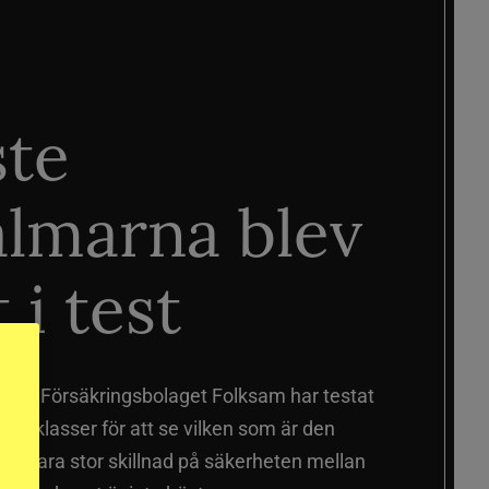
ste
älmarna blev
 i test
älmar
Försäkringsbolaget Folksam har testat
a prisklasser för att se vilken som är den
 sig vara stor skillnad på säkerheten mellan