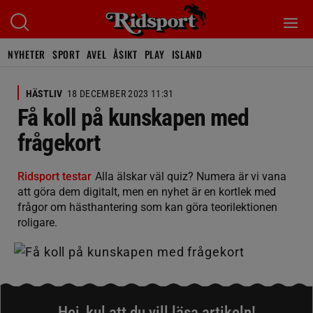
NYHETER
SPORT
AVEL
ÅSIKT
PLAY
ISLAND
HÄSTLIV
18 DECEMBER 2023 11:31
Få koll på kunskapen med
frågekort
Ridsport testar
Alla älskar väl quiz? Numera är vi vana
att göra dem digitalt, men en nyhet är en kortlek med
frågor om hästhantering som kan göra teorilektionen
roligare.
Hej, kul att du vill läsa artikeln!