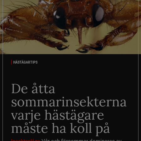
HÄSTÄGARTIPS
De åtta
sommarinsekterna
varje hästägare
måste ha koll på
Vår och försommar domineras av