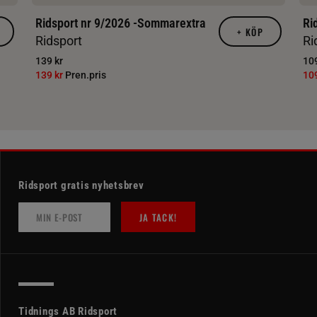
Ridsport nr 9/2026 -Sommarextra
Ri
+
KÖP
Ridsport
Ri
139 kr
109
139 kr
Pren.pris
10
Ridsport gratis nyhetsbrev
JA TACK!
Tidnings AB Ridsport