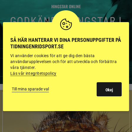
HINGSTAR ONLINE
GODKÄNDA HINGSTAR I
FLERA KATEGORIER MED
BILDER OCH FAKTA
SÅ HÄR HANTERAR VI DINA PERSONUPPGIFTER PÅ
TIDNINGENRIDSPORT.SE
Vi använder cookies för att ge dig den bästa
användarupplevelsen och för att utveckla och förbättra
VISA ALLA HINGSTAR
våra tjänster.
Läs vår integritetspolicy
Till mina sparade val
Okej