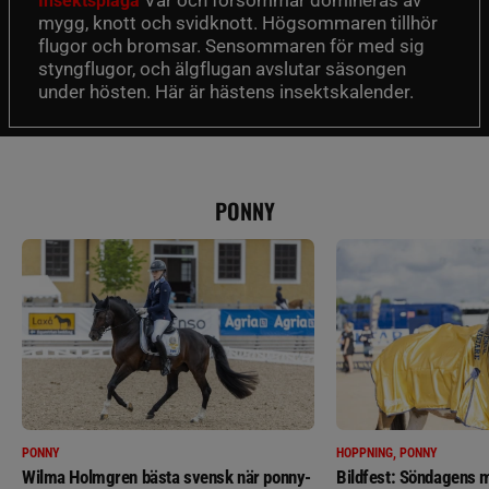
Insektsplåga
mygg, knott och svidknott. Högsommaren tillhör
flugor och bromsar. Sensommaren för med sig
styngflugor, och älgflugan avslutar säsongen
under hösten. Här är hästens insektskalender.
PONNY
PONNY
HOPPNING, PONNY
Wilma Holmgren bästa svensk när ponny-
Bildfest: Söndagens m