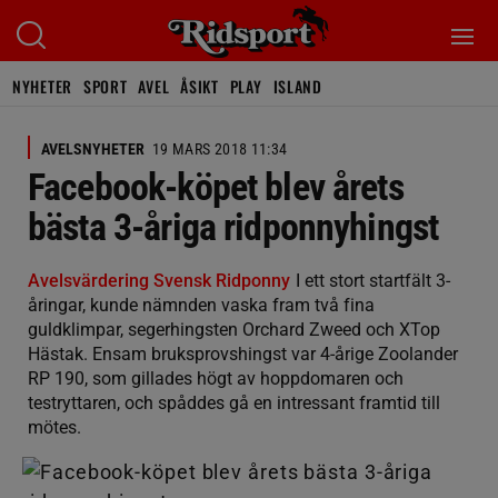
NYHETER
SPORT
AVEL
ÅSIKT
PLAY
ISLAND
AVELSNYHETER
19 MARS 2018 11:34
Facebook-köpet blev årets
bästa 3-åriga ridponnyhingst
Avelsvärdering Svensk Ridponny
I ett stort startfält 3-
åringar, kunde nämnden vaska fram två fina
guldklimpar, segerhingsten Orchard Zweed och XTop
Hästak. Ensam bruksprovshingst var 4-årige Zoolander
RP 190, som gillades högt av hoppdomaren och
testryttaren, och spåddes gå en intressant framtid till
mötes.