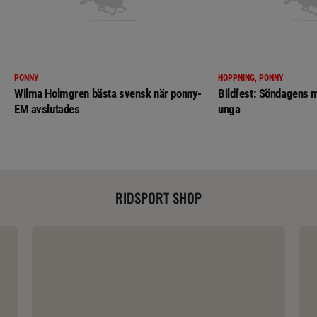
PONNY
HOPPNING, PONNY
Wilma Holmgren bästa svensk när ponny-
Bildfest: Söndagens m
EM avslutades
unga
RIDSPORT SHOP