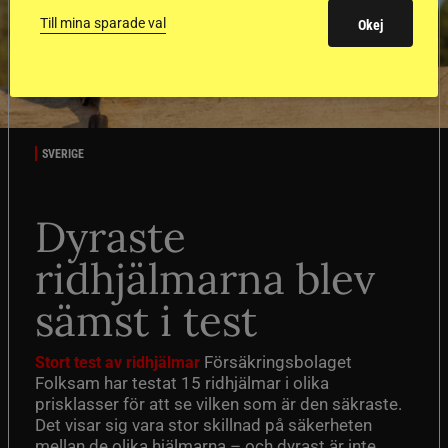
Till mina sparade val
Okej
SVERIGE
Dyraste
ridhjälmarna blev
sämst i test
Försäkringsbolaget
Stort test av ridhjälmar
Folksam har testat 15 ridhjälmar i olika
prisklasser för att se vilken som är den säkraste.
Det visar sig vara stor skillnad på säkerheten
mellan de olika hjälmarna – och dyrast är inte