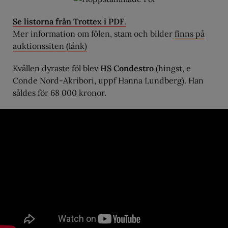
Se listorna från Trottex i PDF
.
Mer information om fölen, stam och bilder
finns på
auktionssiten (länk)
Kvällen dyraste föl blev
HS Condestro
(hingst, e
Conde Nord-Akribori, uppf Hanna Lundberg). Han
såldes för 68 000 kronor.