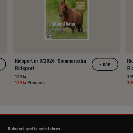
Ridsport nr 9/2026 -Sommarextra
Ri
+
KÖP
Ridsport
Ri
139 kr
109
139 kr
Pren.pris
10
Ridsport gratis nyhetsbrev