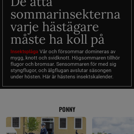
De åtta
sommarinsekterna
varje hästägare
måste ha koll på
Vår och försommar domineras av
Insektsplåga
mygg, knott och svidknott. Högsommaren tillhör
flugor och bromsar. Sensommaren för med sig
styngflugor, och älgflugan avslutar säsongen
under hösten. Här är hästens insektskalender.
PONNY