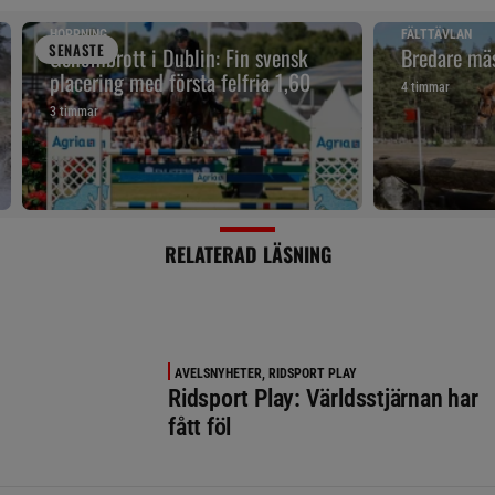
HOPPNING
FÄLTTÄVLAN
SENAST
E
Genombrott i Dublin: Fin svensk
Bredare mäs
placering med första felfria 1,60
4 timmar
3 timmar
RELATERAD LÄSNING
AVELSNYHETER, RIDSPORT PLAY
Ridsport Play: Världsstjärnan har
fått föl