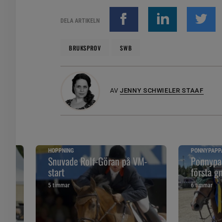
DELA ARTIKELN
BRUKSPROV
SWB
AV
JENNY SCHWIELER STAAF
HOPPNING
PONNYPAPP
ska
Snuvade Rolf-Göran på VM-
Ponnypap
start
första g
5 timmar
6 timmar