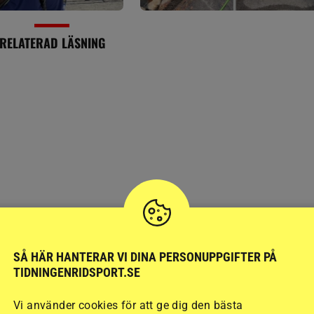
RELATERAD LÄSNING
AVELSNYHETER
:
Tre av årets testrytta
SÅ HÄR HANTERAR VI DINA PERSONUPPGIFTER PÅ
TIDNINGENRIDSPORT.SE
år
presenterade
Vi använder cookies för att ge dig den bästa