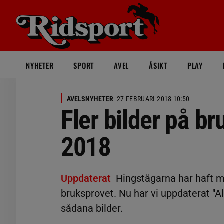
NYHETER
SPORT
AVEL
ÅSIKT
PLAY
AVELSNYHETER
27 FEBRUARI 2018 10:50
Fler bilder på b
2018
Uppdaterat
Hingstägarna har haft mö
bruksprovet. Nu har vi uppdaterat "A
sådana bilder.