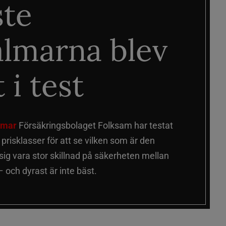
ste
älmarna blev
 i test
älmar
Försäkringsbolaget Folksam har testat
a prisklasser för att se vilken som är den
 sig vara stor skillnad på säkerheten mellan
 och dyrast är inte bäst.