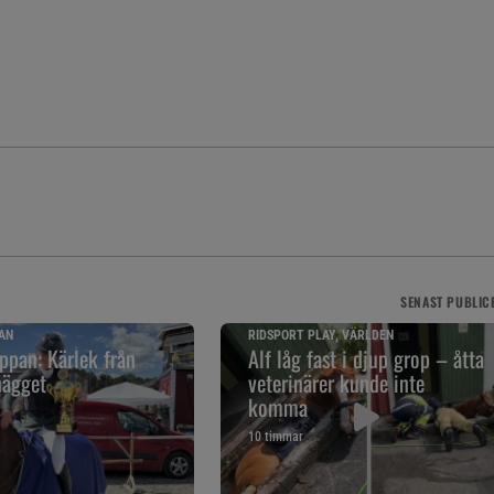
SENAST
PUBLIC
AN
RIDSPORT PLAY, VÄRLDEN
pan: Kärlek från
Alf låg fast i djup grop – åtta
nägget
veterinärer kunde inte
komma
10 timmar