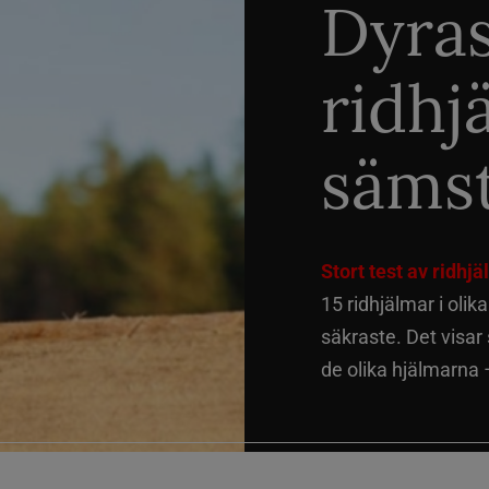
Dyra
ridhj
sämst
Stort test av ridhj
15 ridhjälmar i olik
säkraste. Det visar
de olika hjälmarna –