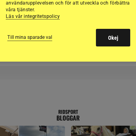
användarupplevelsen och för att utveckla och förbättra
la
Makt, kritik och
våra tjänster.
Läs vår integritetspolicy
förtroendekris – här 
styrelsen bakom besl
Till mina sparade val
Okej
RIDSPORT
BLOGGAR