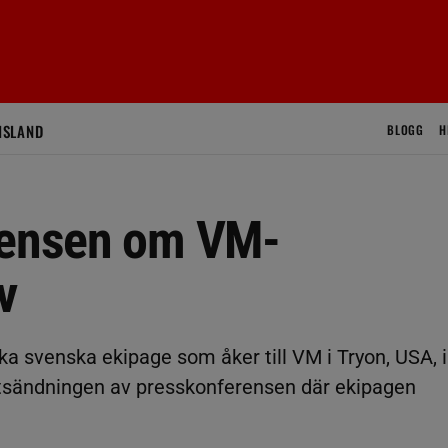
ISLAND
BLOGG
H
rensen om VM-
v
vilka svenska ekipage som åker till VM i Tryon, USA, i
ktsändningen av presskonferensen där ekipagen