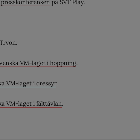
 presskonferensen
på SVT Play.
 Tryon.
svenska VM-laget i hoppning
.
a VM-laget i dressyr
.
a VM-laget i fälttävlan
.