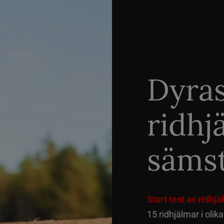
Dyra
ridhj
sämst
Stort test av ridhj
15 ridhjälmar i olik