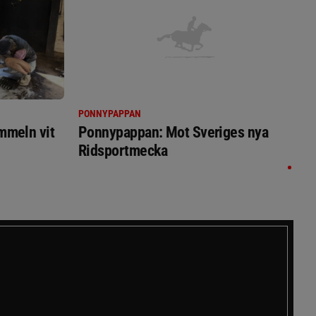
PONNYPAPPAN
immeln vit
Ponnypappan: Mot Sveriges nya
Ridsportmecka