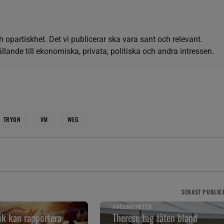
h opartiskhet. Det vi publicerar ska vara sant och relevant.
llande till ekonomiska, privata, politiska och andra intressen.
TRYON
VM
WEG
SENAST
PUBLIC
AVELSNYHETER
k kan rapportera
Therese tog täten bland