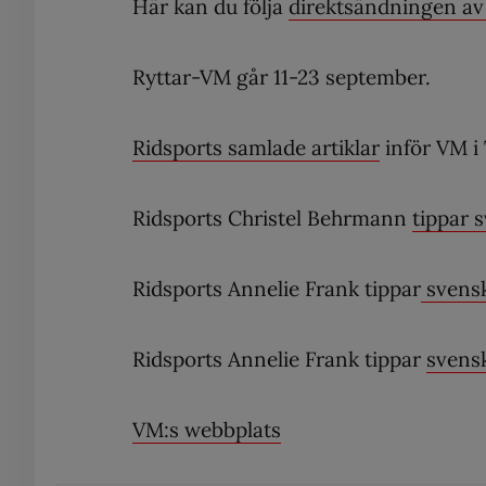
Här kan du följa
direktsändningen av
Ryttar-VM går 11-23 september.
Ridsports samlade artiklar
inför VM i
Ridsports Christel Behrmann
tippar 
Ridsports Annelie Frank tippar
svensk
Ridsports Annelie Frank tippar
svensk
VM:s webbplats