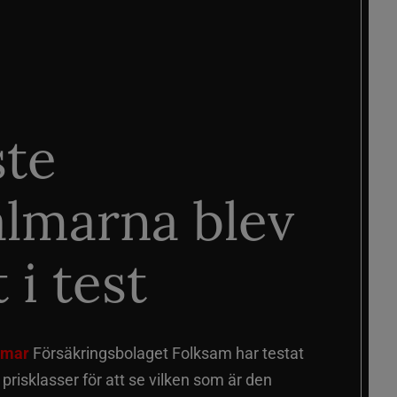
ste
älmarna blev
 i test
älmar
Försäkringsbolaget Folksam har testat
a prisklasser för att se vilken som är den