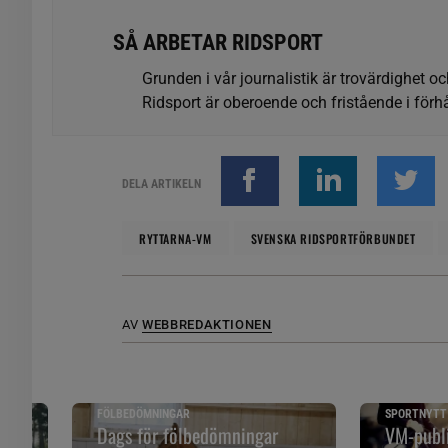
SÅ ARBETAR RIDSPORT
Grunden i vår journalistik är trovärdighet oc
Ridsport är oberoende och fristående i förhå
DELA ARTIKELN
RYTTARNA-VM
SVENSKA RIDSPORTFÖRBUNDET
AV
WEBBREDAKTIONEN
FÖLBEDÖMNINGAR
SPORTNYTT
 och
Dags för fölbedömningar
VM-publi