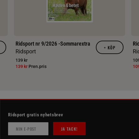
Ridsport nr 9/2026 -Sommarextra
Ri
+
KÖP
Ridsport
Ri
139 kr
109
139 kr
Pren.pris
10
Ridsport gratis nyhetsbrev
JA TACK!