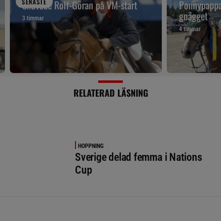
SENAST
E
Snuvade Rolf-Göran på VM-start
Ponnypappan
gnägget
3 timmar
4 timmar
RELATERAD LÄSNING
HOPPNING
Sverige delad femma i Nations
Cup