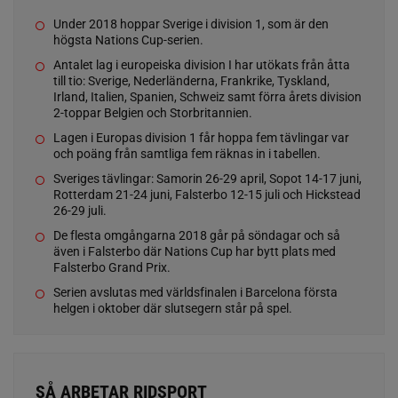
Under 2018 hoppar Sverige i division 1, som är den
högsta Nations Cup-serien.
Antalet lag i europeiska division I har utökats från åtta
till tio: Sverige, Nederländerna, Frankrike, Tyskland,
Irland, Italien, Spanien, Schweiz samt förra årets division
2-toppar Belgien och Storbritannien.
Lagen i Europas division 1 får hoppa fem tävlingar var
och poäng från samtliga fem räknas in i tabellen.
Sveriges tävlingar: Samorin 26-29 april, Sopot 14-17 juni,
Rotterdam 21-24 juni, Falsterbo 12-15 juli och Hickstead
26-29 juli.
De flesta omgångarna 2018 går på söndagar och så
även i Falsterbo där Nations Cup har bytt plats med
Falsterbo Grand Prix.
Serien avslutas med världsfinalen i Barcelona första
helgen i oktober där slutsegern står på spel.
SÅ ARBETAR RIDSPORT