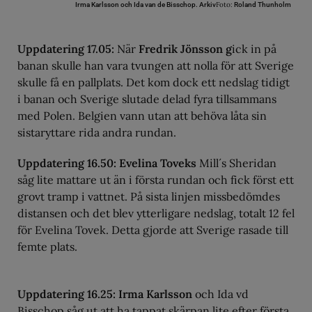
Foto:
Irma Karlsson och Ida van de Bisschop.
Arkiv
Roland Thunholm
Uppdatering 17.05:
När
Fredrik Jönsson g
ick in på
banan skulle han vara tvungen att nolla för att Sverige
skulle få en pallplats. Det kom dock ett nedslag tidigt
i banan och Sverige slutade delad fyra tillsammans
med Polen. Belgien vann utan att behöva låta sin
sistaryttare rida andra rundan.
Uppdatering 16.50: Evelina Toveks
Mill´s Sheridan
såg lite mattare ut än i första rundan och fick först ett
grovt tramp i vattnet. På sista linjen missbedömdes
distansen och det blev ytterligare nedslag, totalt 12 fel
för Evelina Tovek. Detta gjorde att Sverige rasade till
femte plats.
Uppdatering 16.25: Irma Karlsson
och Ida vd
Bisschop såg ut att ha tappat skärpan lite efter första