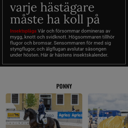
varje hästägare
måste ha koll på
Vår och försommar domineras av
Insektsplåga
mygg, knott och svidknott. Högsommaren tillhör
flugor och bromsar. Sensommaren för med sig
styngflugor, och älgflugan avslutar säsongen
under hösten. Här är hästens insektskalender.
PONNY