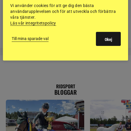
Ellen Hedbys skadad i ridolycka på tävling
Vi använder cookies för att ge dig den bästa
användarupplevelsen och för att utveckla och förbättra
våra tjänster.
HOPPNING
Läs vår integritetspolicy
Henrik von Eckermann red i från alla i Frankrike
Till mina sparade val
Okej
RIDSPORT
BLOGGAR