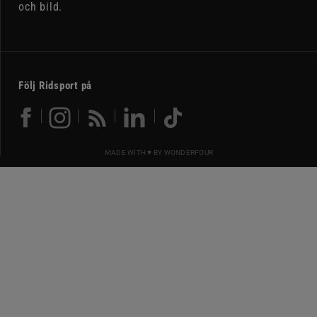
och bild.
Följ Ridsport på
MADE WITH ♥ BY
WONDERFOUR