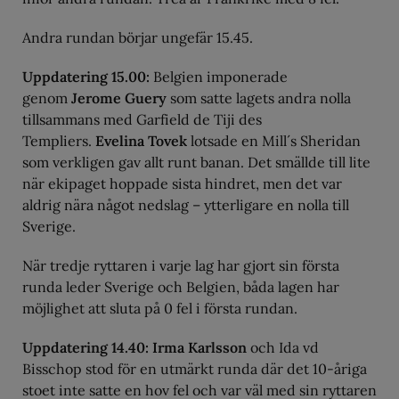
Andra rundan börjar ungefär 15.45.
Uppdatering 15.00:
Belgien imponerade
genom
Jerome Guery
som satte lagets andra nolla
tillsammans med Garfield de Tiji des
Templiers.
Evelina Tovek
lotsade en Mill´s Sheridan
som verkligen gav allt runt banan. Det smällde till lite
när ekipaget hoppade sista hindret, men det var
aldrig nära något nedslag – ytterligare en nolla till
Sverige.
När tredje ryttaren i varje lag har gjort sin första
runda leder Sverige och Belgien, båda lagen har
möjlighet att sluta på 0 fel i första rundan.
Uppdatering 14.40: Irma Karlsson
och Ida vd
Bisschop stod för en utmärkt runda där det 10-åriga
stoet inte satte en hov fel och var väl med sin ryttaren