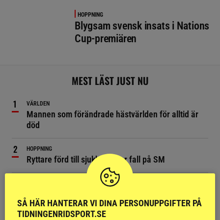
HOPPNING
Blygsam svensk insats i Nations
Cup-premiären
MEST LÄST JUST NU
VÄRLDEN
Mannen som förändrade hästvärlden för alltid är
död
HOPPNING
Ryttare förd till sjukhus efter fall på SM
SPORTNYTT
Hingst som satt djupa avtryck i hoppaveln är död
SÅ HÄR HANTERAR VI DINA PERSONUPPGIFTER PÅ
TIDNINGENRIDSPORT.SE
DRESSYR