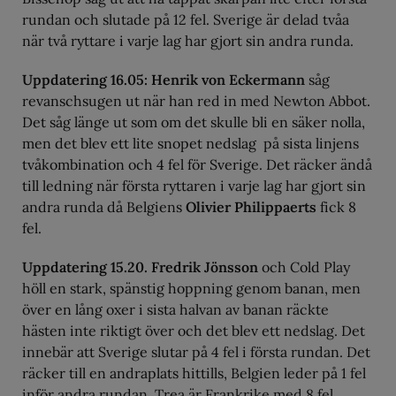
rundan och slutade på 12 fel. Sverige är delad tvåa
när två ryttare i varje lag har gjort sin andra runda.
Uppdatering 16.05: Henrik von Eckermann
såg
revanschsugen ut när han red in med Newton Abbot.
Det såg länge ut som om det skulle bli en säker nolla,
men det blev ett lite snopet nedslag på sista linjens
tvåkombination och 4 fel för Sverige. Det räcker ändå
till ledning när första ryttaren i varje lag har gjort sin
andra runda då Belgiens
Olivier Philippaerts
fick 8
fel.
Uppdatering 15.20. Fredrik Jönsson
och Cold Play
höll en stark, spänstig hoppning genom banan, men
över en lång oxer i sista halvan av banan räckte
hästen inte riktigt över och det blev ett nedslag. Det
innebär att Sverige slutar på 4 fel i första rundan. Det
räcker till en andraplats hittills, Belgien leder på 1 fel
inför andra rundan. Trea är Frankrike med 8 fel.