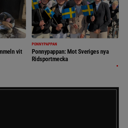
PONNYPAPPAN
immeln vit
Ponnypappan: Mot Sveriges nya
Ridsportmecka