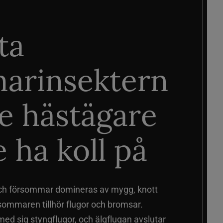
ta
arinsektern
je hästägare
 ha koll på
ch försommar domineras av mygg, knott
sommaren tillhör flugor och bromsar.
d sig styngflugor, och älgflugan avslutar