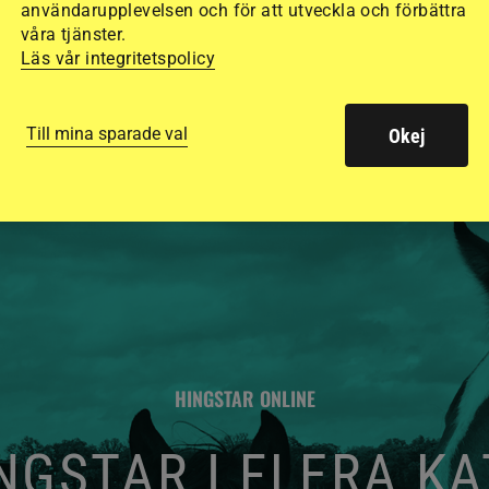
säkraste. Det visar
användarupplevelsen och för att utveckla och förbättra
våra tjänster.
de olika hjälmarna –
Läs vår integritetspolicy
Till mina sparade val
Okej
HINGSTAR ONLINE
GSTAR I FLERA K