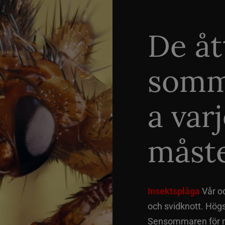
De åt
somm
a var
måste
Insektsplåga
Vår o
och svidknott. Hög
Sensommaren för me