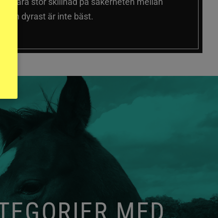
 sig vara stor skillnad på säkerheten mellan
 och dyrast är inte bäst.
ATEGORIER MED