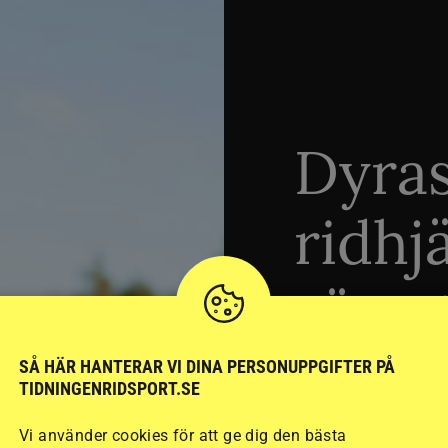
Dyra
ridhj
sämst
SÅ HÄR HANTERAR VI DINA PERSONUPPGIFTER PÅ
TIDNINGENRIDSPORT.SE
Stort test av ridhj
15 ridhjälmar i olik
Vi använder cookies för att ge dig den bästa