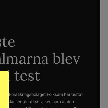
ste
älmarna blev
 i test
älmar
Försäkringsbolaget Folksam har testat
a prisklasser för att se vilken som är den