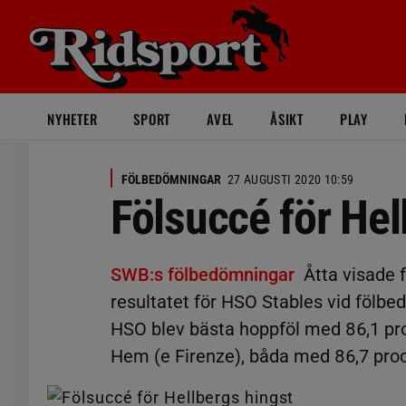
NYHETER
SPORT
AVEL
ÅSIKT
PLAY
FÖLBEDÖMNINGAR
27 AUGUSTI 2020 10:59
Fölsuccé för Hel
SWB:s fölbedömningar
Åtta visade f
resultatet för HSO Stables vid föl
HSO blev bästa hoppföl med 86,1 proc
Hem (e Firenze), båda med 86,7 proc