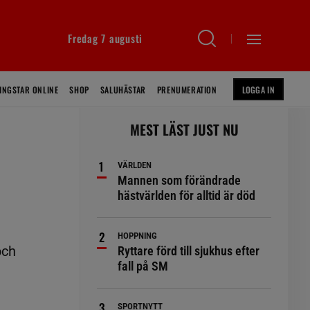
Fredag 7 augusti
INGSTAR ONLINE
SHOP
SALUHÄSTAR
PRENUMERATION
LOGGA IN
MEST LÄST JUST NU
VÄRLDEN
Mannen som förändrade
hästvärlden för alltid är död
HOPPNING
och
Ryttare förd till sjukhus efter
fall på SM
SPORTNYTT