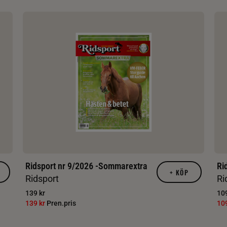
Ridsport nr 9/2026 -Sommarextra
Ri
+
KÖP
Ridsport
Ri
139 kr
109
139 kr
Pren.pris
10