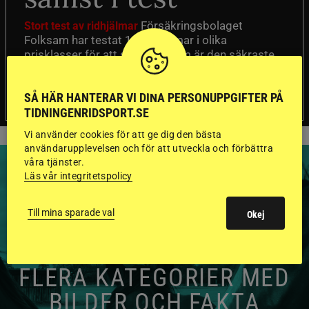
Försäkringsbolaget
Stort test av ridhjälmar
Folksam har testat 15 ridhjälmar i olika
prisklasser för att se vilken som är den säkraste.
Det visar sig vara stor skillnad på säkerheten
mellan de olika hjälmarna – och dyrast är inte
SÅ HÄR HANTERAR VI DINA PERSONUPPGIFTER PÅ
bäst.
TIDNINGENRIDSPORT.SE
Vi använder cookies för att ge dig den bästa
användarupplevelsen och för att utveckla och förbättra
våra tjänster.
Läs vår integritetspolicy
Till mina sparade val
Okej
HINGSTAR ONLINE
GODKÄNDA HINGSTAR I
FLERA KATEGORIER MED
BILDER OCH FAKTA