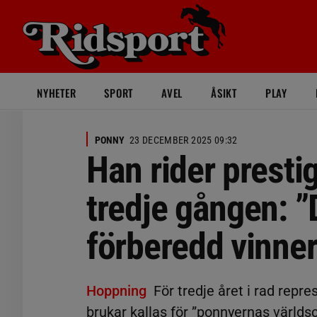
NYHETER
SPORT
AVEL
ÅSIKT
PLAY
PONNY
23 DECEMBER 2025 09:32
Han rider prestig
tredje gången: 
förberedd vinne
Hoppning
För tredje året i rad repr
brukar kallas för ”ponnyernas världs