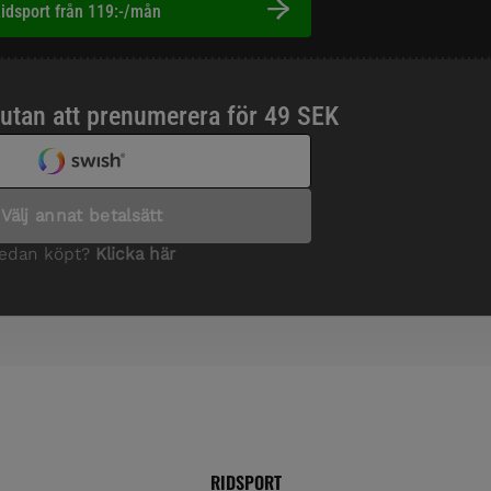
idsport från 119:-/mån
RIDSPORT