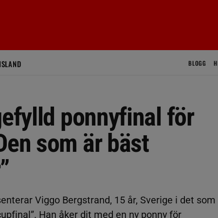
ISLAND
BLOGG
H
efylld ponnyfinal för
”Den som är bäst
r”
esenterar Viggo Bergstrand, 15 år, Sverige i det som
cupfinal”. Han åker dit med en ny ponny för