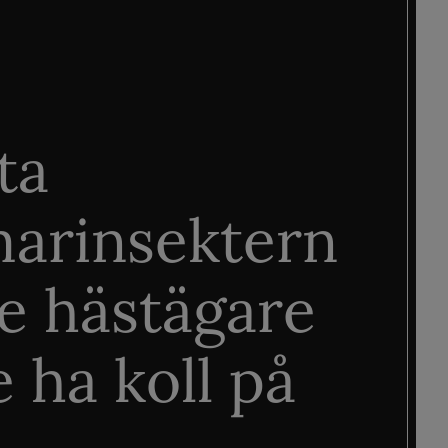
ta
arinsektern
je hästägare
 ha koll på