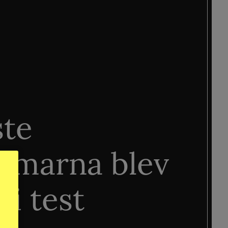
ste
älmarna blev
 i test