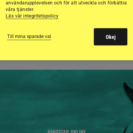
användarupplevelsen och för att utveckla och förbättra
Stort test av ridhj
våra tjänster.
15 ridhjälmar i olik
Läs vår integritetspolicy
säkraste. Det visar
de olika hjälmarna –
Till mina sparade val
Okej
HINGSTAR ONLINE