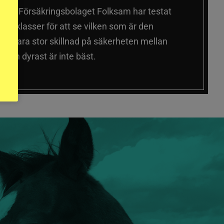
älmar
Försäkringsbolaget Folksam har testat
a prisklasser för att se vilken som är den
 sig vara stor skillnad på säkerheten mellan
 och dyrast är inte bäst.