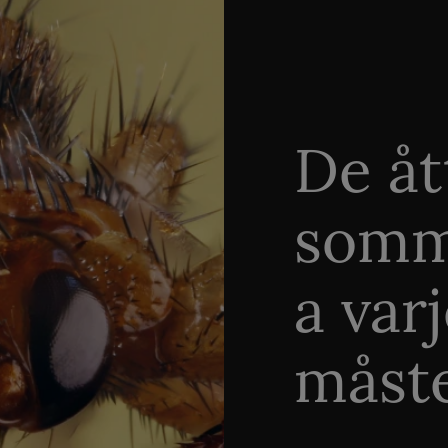
De åt
somm
a var
måste