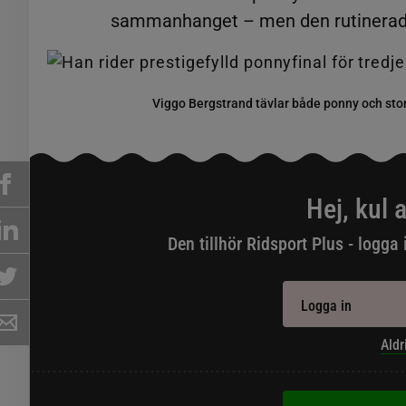
sammanhanget – men den rutinerade r
Viggo Bergstrand tävlar både ponny och stor
Hej, kul a
Den tillhör Ridsport Plus - logga 
Logga in
Aldr