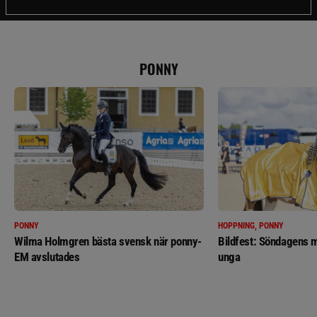
PONNY
PONNY
HOPPNING, PONNY
Wilma Holmgren bästa svensk när ponny-
Bildfest: Söndagens m
EM avslutades
unga