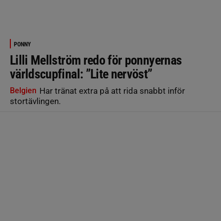
PONNY
Lilli Mellström redo för ponnyernas
världscupfinal: ”Lite nervöst”
Belgien
Har tränat extra på att rida snabbt inför
stortävlingen.