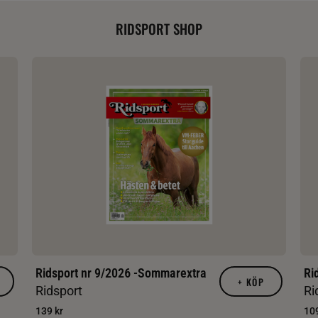
RIDSPORT SHOP
Ridsport nr 9/2026 -Sommarextra
Ri
+
KÖP
Ridsport
Ri
139 kr
109