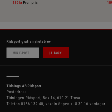
139 kr
Pren.pris
10
Ridsport gratis nyhetsbrev
JA TACK!
Tidnings AB Ridsport
Postadress:
Tidningen Ridsport, Box 14, 619 21 Trosa
Telefon 0156-132 40, växeln öppen kl 8.30-16 vardagar