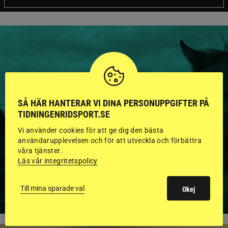
HINGSTAR ONLINE
GODKÄNDA HINGSTAR I
SÅ HÄR HANTERAR VI DINA PERSONUPPGIFTER PÅ
TIDNINGENRIDSPORT.SE
FLERA KATEGORIER MED
Vi använder cookies för att ge dig den bästa
BILDER OCH FAKTA
användarupplevelsen och för att utveckla och förbättra
våra tjänster.
Läs vår integritetspolicy
VISA ALLA HINGSTAR
Till mina sparade val
Okej