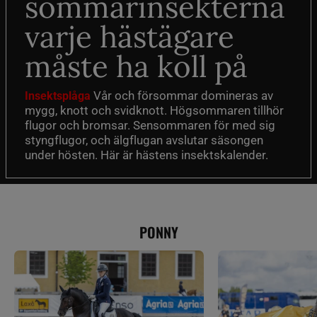
sommarinsekterna
varje hästägare
måste ha koll på
Vår och försommar domineras av
Insektsplåga
mygg, knott och svidknott. Högsommaren tillhör
flugor och bromsar. Sensommaren för med sig
styngflugor, och älgflugan avslutar säsongen
under hösten. Här är hästens insektskalender.
PONNY