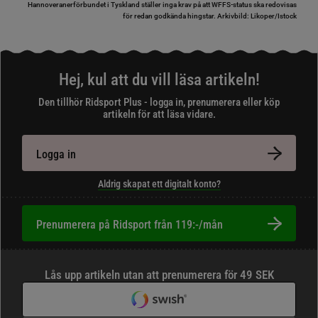
Hannoveranerförbundet i Tyskland ställer inga krav på att WFFS-status ska redovisas
för redan godkända hingstar.
Arkivbild: Likoper/Istock
Hej, kul att du vill läsa artikeln!
Den tillhör Ridsport Plus - logga in, prenumerera eller köp
artikeln för att läsa vidare.
Logga in
Aldrig skapat ett digitalt konto?
Prenumerera på Ridsport från 119:-/mån