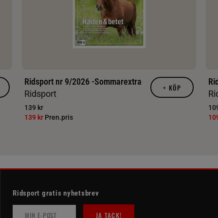
Ridsport nr 9/2026 -Sommarextra
Ri
+
KÖP
Ridsport
Ri
139 kr
109
139 kr
Pren.pris
10
Ridsport gratis nyhetsbrev
JA TACK!