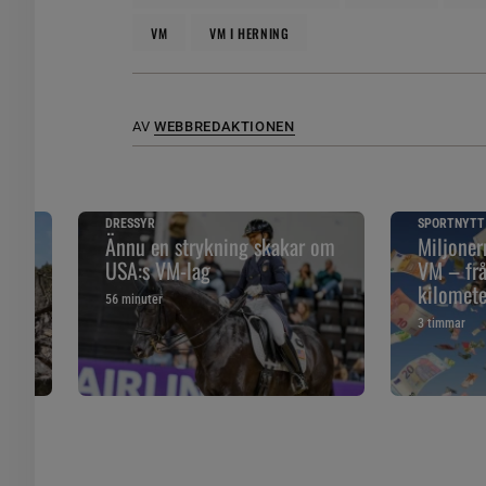
VM
VM I HERNING
AV
WEBBREDAKTIONEN
DRESSYR
SPORTNYTT
Ännu en strykning skakar om
Miljone
USA:s VM-lag
VM – frå
kilomete
56 minuter
3 timmar