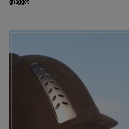
gnägget