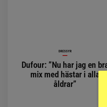
DRESSYR
Dufour: ”Nu har jag en br
mix med hästar i alla
åldrar”