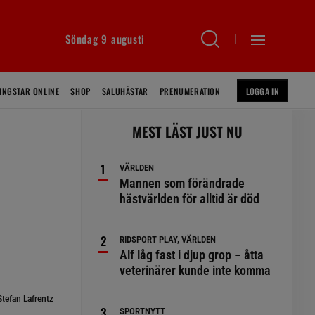
Söndag 9 augusti
INGSTAR ONLINE
SHOP
SALUHÄSTAR
PRENUMERATION
LOGGA IN
MEST LÄST JUST NU
VÄRLDEN
Mannen som förändrade
hästvärlden för alltid är död
RIDSPORT PLAY, VÄRLDEN
Alf låg fast i djup grop – åtta
veterinärer kunde inte komma
tefan Lafrentz
SPORTNYTT