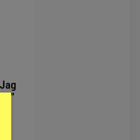
”Jag
med”