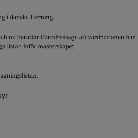
ng i danska Herning.
 och
nu berättar Eurodressage
att värdnationen har
nga listan inför mästerskapet.
agningslistan.
syr