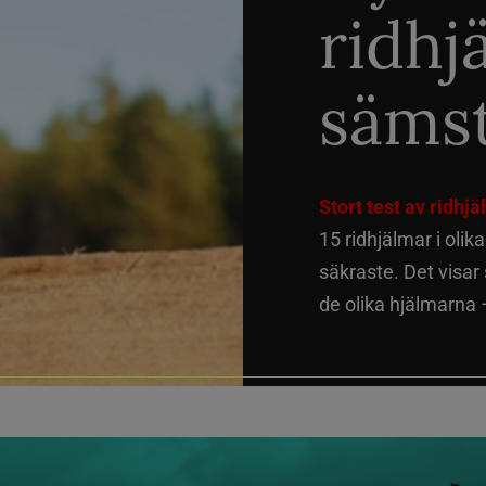
ridhj
sämst
Stort test av ridhj
15 ridhjälmar i olik
säkraste. Det visar
de olika hjälmarna –