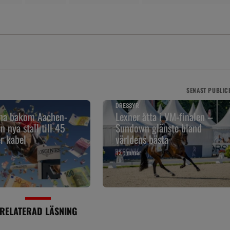
SENAST
PUBLIC
DRESSYR
rna bakom Aachen-
Lexner åtta i VM-finalen –
n nya stall till 45
Sundown glänste bland
r kabel
världens bästa
12 timmar
RELATERAD LÄSNING