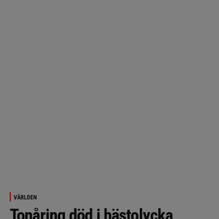
VÄRLDEN
Tonåring död i hästolycka