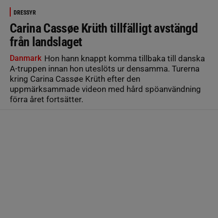
DRESSYR
Carina Cassøe Krüth tillfälligt avstängd
från landslaget
Danmark
Hon hann knappt komma tillbaka till danska
A-truppen innan hon uteslöts ur densamma. Turerna
kring Carina Cassøe Krüth efter den
uppmärksammade videon med hård spöanvändning
förra året fortsätter.