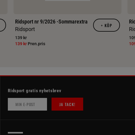
Ridsport nr 9/2026 -Sommarextra
Ri
+
KÖP
Ridsport
Ri
139 kr
109
139 kr
Pren.pris
10
Ridsport gratis nyhetsbrev
JA TACK!