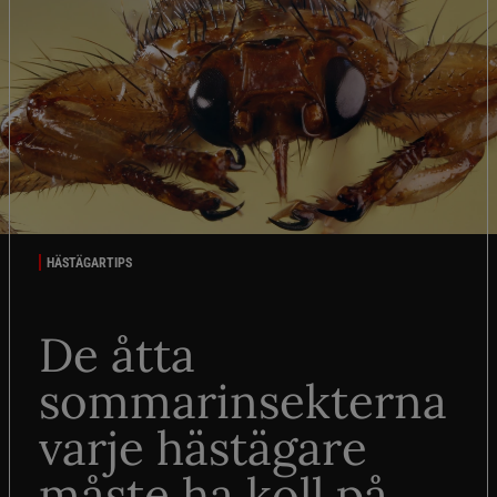
HÄSTÄGARTIPS
De åtta
sommarinsekterna
varje hästägare
måste ha koll på