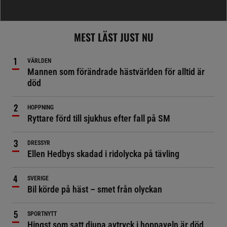
MEST LÄST JUST NU
VÄRLDEN
Mannen som förändrade hästvärlden för alltid är
död
HOPPNING
Ryttare förd till sjukhus efter fall på SM
DRESSYR
Ellen Hedbys skadad i ridolycka på tävling
SVERIGE
Bil körde på häst – smet från olyckan
SPORTNYTT
Hingst som satt djupa avtryck i hoppaveln är död