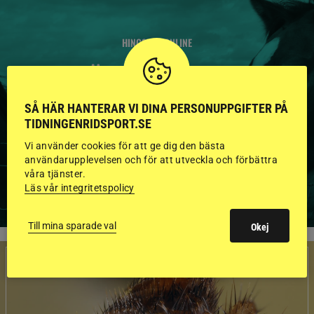
HINGSTAR ONLINE
GODKÄNDA HINGSTAR I
FLERA KATEGORIER MED
SÅ HÄR HANTERAR VI DINA PERSONUPPGIFTER PÅ
BILDER OCH FAKTA
TIDNINGENRIDSPORT.SE
Vi använder cookies för att ge dig den bästa
användarupplevelsen och för att utveckla och förbättra
våra tjänster.
VISA ALLA HINGSTAR
Läs vår integritetspolicy
Till mina sparade val
Okej