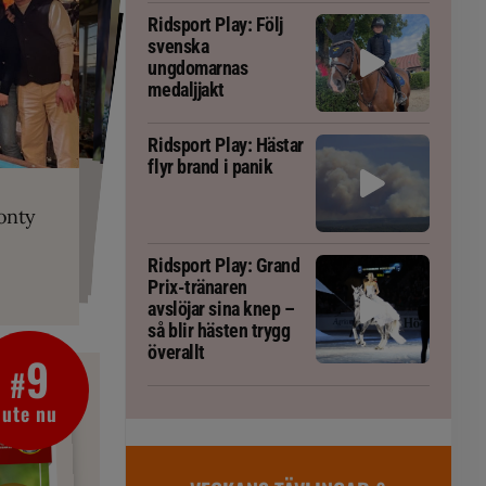
Ridsport Play: Följ
svenska
ungdomarnas
medaljjakt
Ridsport Play: Hästar
flyr brand i panik
PLAY
RT
 Prix-tränaren
 häst blivit
ta om fång
r är allt
gorm
onty
g överallt
Ridsport Play: Grand
Prix-tränaren
avslöjar sina knep –
så blir hästen trygg
överallt
9
#
ute nu