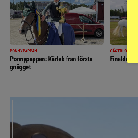
PONNYPAPPAN
GÄSTBLOGGEN
Ponnypappan: Kärlek från första
Finaldag m
gnägget