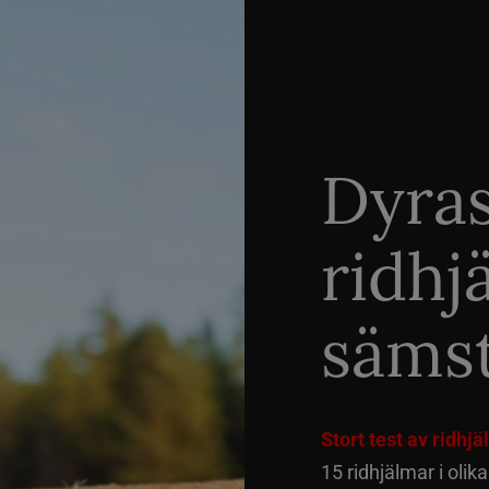
Dyra
ridhj
sämst
Stort test av ridhj
15 ridhjälmar i olik