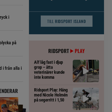
djursjukvården – häst kan omfattas
ryck i
TILL
RIDSPORT ISLAND
olycka på
RIDSPORT
PLAY
Alf låg fast i djup
grop – åtta
i från alla i
veterinärer kunde
inte komma
ENDERAR
Ridsport Play: Häng
med Nicole Holmén
på segerritt i 1,50