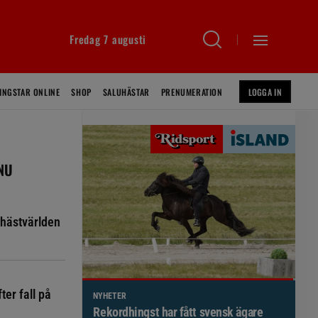
Fredag 7 augusti
INGSTAR ONLINE
SHOP
SALUHÄSTAR
PRENUMERATION
LOGGA IN
 NU
hästvärlden
ter fall på
NYHETER
Brett politiskt stöd för förändringar i