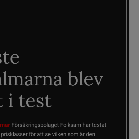
ste
älmarna blev
 i test
älmar
Försäkringsbolaget Folksam har testat
a prisklasser för att se vilken som är den