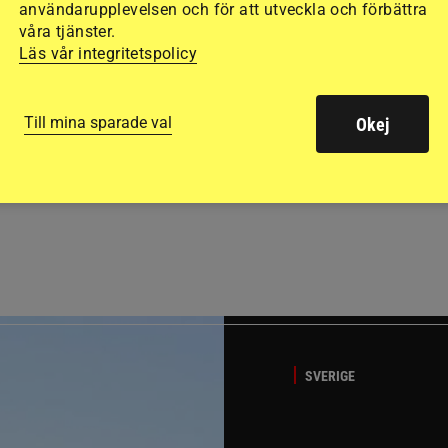
användarupplevelsen och för att utveckla och förbättra
våra tjänster.
Läs vår integritetspolicy
Till mina sparade val
Okej
GÄSTBLOGGEN
ed jubileumsutställning
Så gick det på helgens ut
SVERIGE