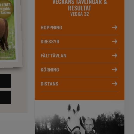
VECKANS TÄVLINGAR &
RESULTAT
VECKA 32
HOPPNING
DRESSYR
FÄLTTÄVLAN
KÖRNING
DISTANS