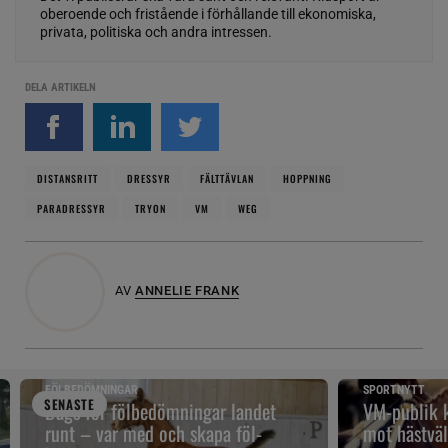
oberoende och fristående i förhållande till ekonomiska,
privata, politiska och andra intressen.
DELA ARTIKELN
DISTANSRITT
DRESSYR
FÄLTTÄVLAN
HOPPNING
PARADRESSYR
TRYON
VM
WEG
AV
ANNELIE FRANK
FÖLBEDÖMNINGAR
SPORTNYTT
SENAST
E
Dags för fölbedömningar landet
VM-publik k
runt – var med och skapa föl-
mot hästväl