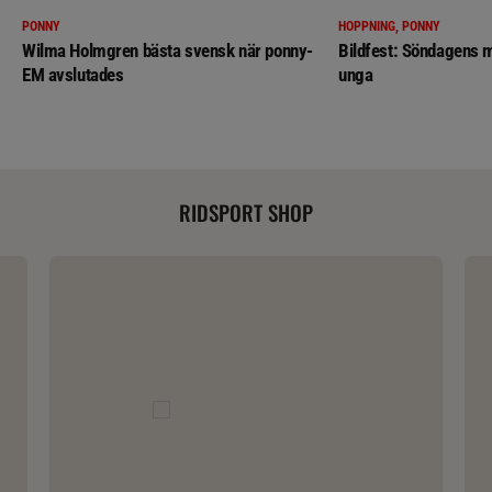
PONNY
HOPPNING, PONNY
Wilma Holmgren bästa svensk när ponny-
Bildfest: Söndagens m
EM avslutades
unga
RIDSPORT SHOP