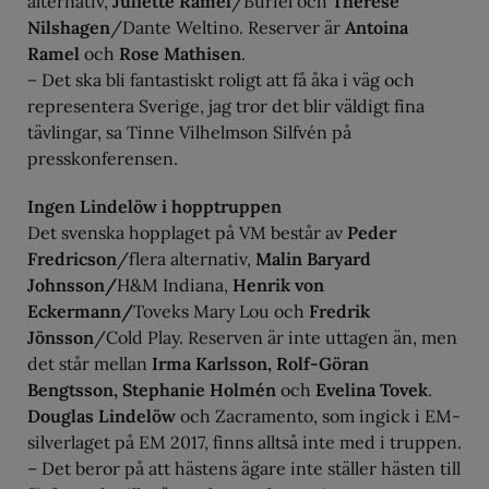
alternativ,
Juliette Ramel
/Buriel och
Therese
Nilshagen
/Dante Weltino. Reserver är
Antoina
Ramel
och
Rose Mathisen
.
– Det ska bli fantastiskt roligt att få åka i väg och
representera Sverige, jag tror det blir väldigt fina
tävlingar, sa Tinne Vilhelmson Silfvén på
presskonferensen.
Ingen Lindelöw i hopptruppen
Det svenska hopplaget på VM består av
Peder
Fredricson
/flera alternativ,
Malin Baryard
Johnsson/
H&M Indiana,
Henrik von
Eckermann/
Toveks Mary Lou och
Fredrik
Jönsson
/Cold Play. Reserven är inte uttagen än, men
det står mellan
Irma Karlsson, Rolf-Göran
Bengtsson, Stephanie Holmén
och
Evelina Tovek
.
Douglas Lindelöw
och Zacramento, som ingick i EM-
silverlaget på EM 2017, finns alltså inte med i truppen.
– Det beror på att hästens ägare inte ställer hästen till