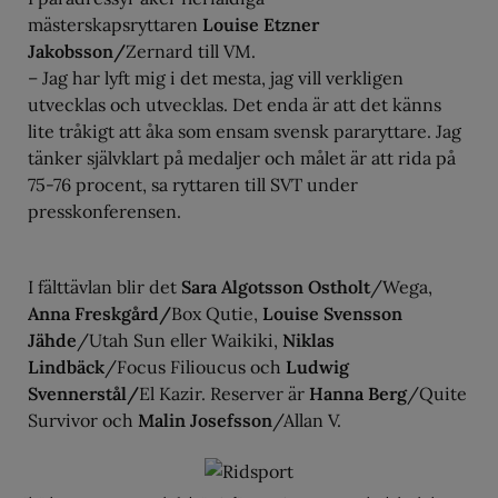
mästerskapsryttaren
Louise Etzner
Jakobsson/
Zernard till VM.
– Jag har lyft mig i det mesta, jag vill verkligen
utvecklas och utvecklas. Det enda är att det känns
lite tråkigt att åka som ensam svensk pararyttare. Jag
tänker självklart på medaljer och målet är att rida på
75-76 procent, sa ryttaren till SVT under
presskonferensen.
I fälttävlan blir det
Sara Algotsson Ostholt
/Wega,
Anna Freskgård/
Box Qutie,
Louise Svensson
Jähde
/Utah Sun eller Waikiki,
Niklas
Lindbäck
/Focus Filioucus och
Ludwig
Svennerstål/
El Kazir. Reserver är
Hanna Berg
/Quite
Survivor och
Malin Josefsson
/Allan V.