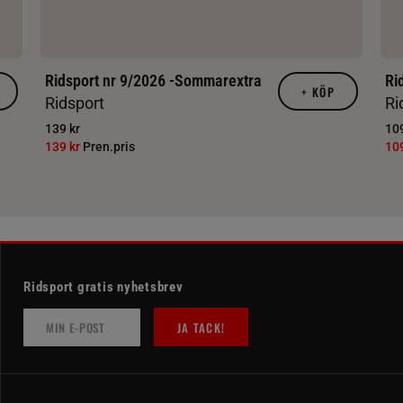
Ridsport nr 9/2026 -Sommarextra
Ri
+
KÖP
Ridsport
Ri
139 kr
109
139 kr
Pren.pris
10
Ridsport gratis nyhetsbrev
JA TACK!