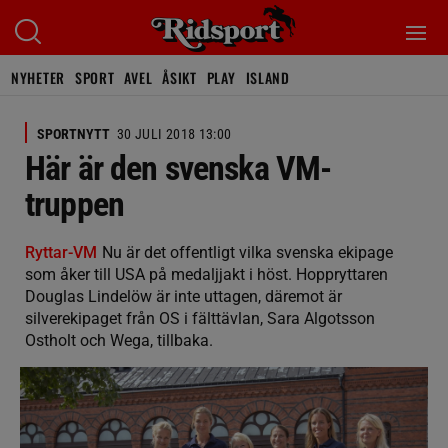
NYHETER
SPORT
AVEL
ÅSIKT
PLAY
ISLAND
SPORTNYTT
30 JULI 2018 13:00
Här är den svenska VM-
truppen
Ryttar-VM
Nu är det offentligt vilka svenska ekipage
som åker till USA på medaljjakt i höst. Hoppryttaren
Douglas Lindelöw är inte uttagen, däremot är
silverekipaget från OS i fälttävlan, Sara Algotsson
Ostholt och Wega, tillbaka.