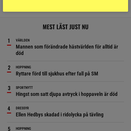
– de står med på listorna
MEST LÄST JUST NU
VÄRLDEN
Mannen som förändrade hästvärlden för alltid är
död
HOPPNING
Ryttare förd till sjukhus efter fall på SM
SPORTNYTT
Hingst som satt djupa avtryck i hoppaveln är död
DRESSYR
Ellen Hedbys skadad i ridolycka på tävling
HOPPNING