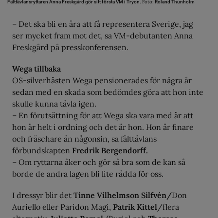
Foto:
Fälttävlansryttaren Anna Freskgård gör sitt första VM i Tryon.
Roland Thunholm
– Det ska bli en ära att få representera Sverige, jag
ser mycket fram mot det, sa VM-debutanten Anna
Freskgård på presskonferensen.
Wega tillbaka
OS-silverhästen Wega pensionerades för några år
sedan med en skada som bedömdes göra att hon inte
skulle kunna tävla igen.
– En förutsättning för att Wega ska vara med är att
hon är helt i ordning och det är hon. Hon är finare
och fräschare än någonsin, sa fälttävlans
förbundskapten
Fredrik Bergendorff.
– Om ryttarna åker och gör så bra som de kan så
borde de andra lagen bli lite rädda för oss.
I dressyr blir det
Tinne Vilhelmson Silfvén/
Don
Auriello eller Paridon Magi,
Patrik Kittel
/flera