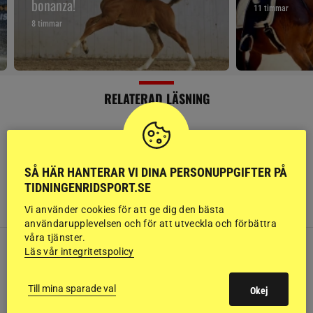
bonanza!
11 timmar
8 timmar
RELATERAD LÄSNING
SÅ HÄR HANTERAR VI DINA PERSONUPPGIFTER PÅ
SPORTNYTT
TIDNINGENRIDSPORT.SE
Här finns veckans tävlingar
Vi använder cookies för att ge dig den bästa
användarupplevelsen och för att utveckla och förbättra
våra tjänster.
Läs vår integritetspolicy
SPORTNYTT
Till mina sparade val
Okej
USA:s VM-trupper börjar ta form