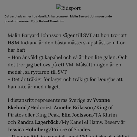
Det var glada miner hos Henrik Ankarcrona och Malin Baryard Johnsson under
Foto:
presskonferensen.
Roland Thunholm
Malin Baryard Johnsson säger till SVT att hon tror att
H&M Indiana är den bästa mästerskapshäst som hon
har haft.
– Hon är väldigt kapabel och så är hon lite galen. Och
det tror jag behövs på ett VM. Målsättningen är en
medalj, sa ryttaren till SVT.
– Det är tråkigt för laget och tråkigt för Douglas att
han inte är med i laget.
I distansritt representeras Sverige av
Yvonne
Ekelund/
Hedonizt,
Annelie Eriksson
/King of
Pirates eller King Peak,
Elin Joelsson
/TA Khrim
och
Zandra Lagerbäck
/My Kanel el Hamy. Reserv är
Jessica Holmberg
/Prince of Shades.
– Det är alltid lite speciellt med VM, det ska bli väldigt