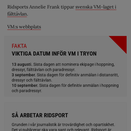
Ridsports Annelie Frank tippar
svenska VM-laget i
fälttävlan
.
VM:s webbplats
FAKTA
VIKTIGA DATUM INFÖR VM I TRYON
13 augusti.
Sista dagen att nominera ekipage i hoppning,
dressyr, fälttävlan och paradressyr.
3 september.
Sista dagen för definitiv anmälan i distansritt,
dressyr och fälttävlan.
10 september.
Sista dagen för definitiv anmälan i hoppning
och paradressyr.
SÅ ARBETAR RIDSPORT
Grunden i vår journalistik är trovärdighet och opartiskhet.
Det vi publicerar ska vara sant och relevant. Ridsport är