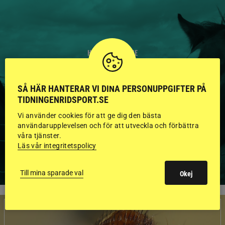
HINGSTAR ONLINE
GODKÄNDA HINGSTAR I
SÅ HÄR HANTERAR VI DINA PERSONUPPGIFTER PÅ
FLERA KATEGORIER MED
TIDNINGENRIDSPORT.SE
BILDER OCH FAKTA
Vi använder cookies för att ge dig den bästa
användarupplevelsen och för att utveckla och förbättra
våra tjänster.
Läs vår integritetspolicy
VISA ALLA HINGSTAR
Till mina sparade val
Okej