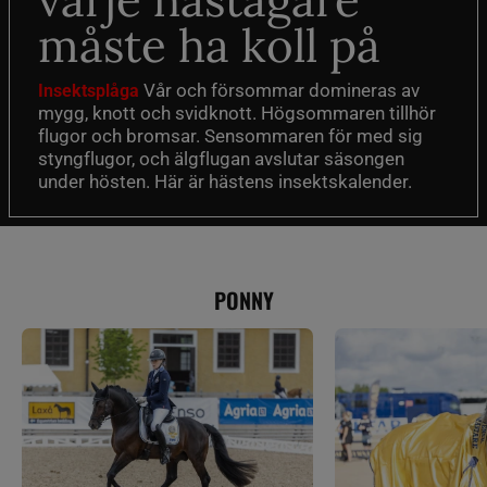
varje hästägare
måste ha koll på
Vår och försommar domineras av
Insektsplåga
mygg, knott och svidknott. Högsommaren tillhör
flugor och bromsar. Sensommaren för med sig
styngflugor, och älgflugan avslutar säsongen
under hösten. Här är hästens insektskalender.
PONNY