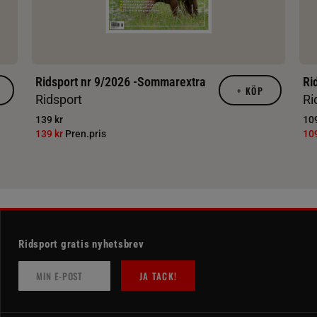
Ridsport nr 9/2026 -Sommarextra
Ri
+
KÖP
Ridsport
Ri
139 kr
109
139 kr
Pren.pris
10
Ridsport gratis nyhetsbrev
JA TACK!