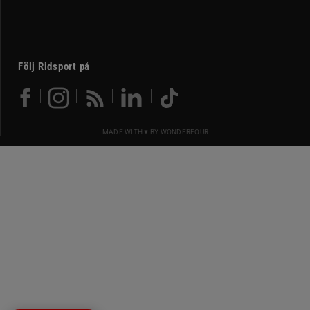
Följ Ridsport på
MADE WITH ♥ BY
WONDERFOUR