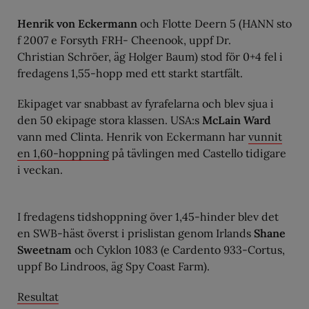
Henrik von Eckermann
och Flotte Deern 5 (HANN sto
f 2007 e Forsyth FRH- Cheenook, uppf Dr.
Christian Schröer, äg Holger Baum) stod för 0+4 fel i
fredagens 1,55-hopp med ett starkt startfält.
Ekipaget var snabbast av fyrafelarna och blev sjua i
den 50 ekipage stora klassen. USA:s
McLain Ward
vann med Clinta. Henrik von Eckermann har
vunnit
en 1,60-hoppning
på tävlingen med Castello tidigare
i veckan.
I fredagens tidshoppning över 1,45-hinder blev det
en SWB-häst överst i prislistan genom Irlands
Shane
Sweetnam
och Cyklon 1083 (e Cardento 933-Cortus,
uppf Bo Lindroos, äg Spy Coast Farm).
Resultat