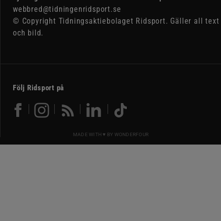
webbred@tidningenridsport.se
© Copyright Tidningsaktiebolaget Ridsport. Gäller all text
och bild.
Följ Ridsport på
MADE WITH ♥ BY
WONDERFOUR