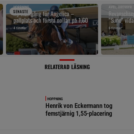
HOPPNING
AVEL, DRESSYR
SENAST
E
Ny framgång för Angelica –
Revanschseg
pallplats och första nollan på 1,60
”Sune” vidar
4 timmar
6 timmar
RELATERAD LÄSNING
HOPPNING
Henrik von Eckermann tog
femstjärnig 1,55-placering