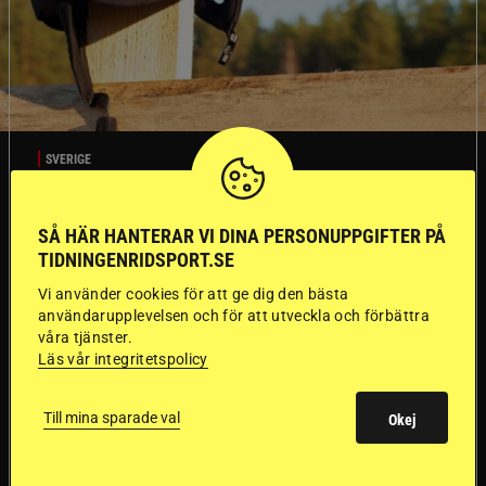
SVERIGE
Dyraste
SÅ HÄR HANTERAR VI DINA PERSONUPPGIFTER PÅ
TIDNINGENRIDSPORT.SE
ridhjälmarna blev
Vi använder cookies för att ge dig den bästa
användarupplevelsen och för att utveckla och förbättra
sämst i test
våra tjänster.
Läs vår integritetspolicy
Försäkringsbolaget
Stort test av ridhjälmar
Folksam har testat 15 ridhjälmar i olika
Till mina sparade val
Okej
prisklasser för att se vilken som är den säkraste.
Det visar sig vara stor skillnad på säkerheten
mellan de olika hjälmarna – och dyrast är inte