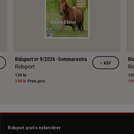
Ridsport nr 9/2026 -Sommarextra
Ri
+
KÖP
Ridsport
Ri
139 kr
109
139 kr
Pren.pris
10
Ridsport gratis nyhetsbrev