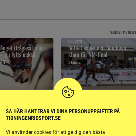
SENAST
PUBLIC
DRESSYR
ånget ifrågasätts än
Sofie Lexner och Sundown
– nu lyfts också
klara för VM-final
jan
5 timmar
RELATERAD LÄSNING
SÅ HÄR HANTERAR VI DINA PERSONUPPGIFTER PÅ
TIDNINGENRIDSPORT.SE
Vi använder cookies för att ge dig den bästa