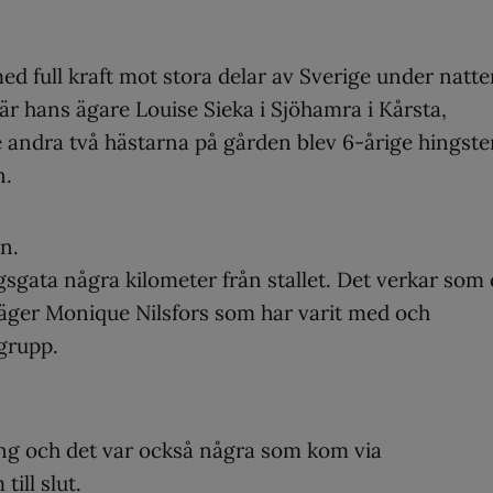
ed full kraft mot stora delar av Sverige under natt
 hans ägare Louise Sieka i Sjöhamra i Kårsta,
e andra två hästarna på gården blev 6-årige hingst
n.
n.
ngsgata några kilometer från stallet. Det verkar som
säger Monique Nilsfors som har varit med och
grupp.
ang och det var också några som kom via
ill slut.