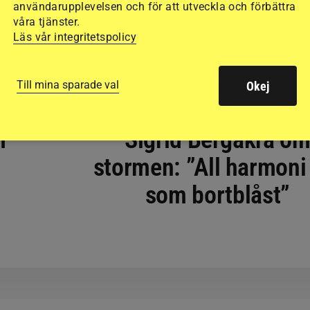
användarupplevelsen och för att utveckla och förbättra
våra tjänster.
Läs vår integritetspolicy
Till mina sparade val
Okej
SVERIGE
m
Sigrid Bergåkra o
stormen: ”All harmoni
som bortblåst”