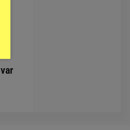
m
 var