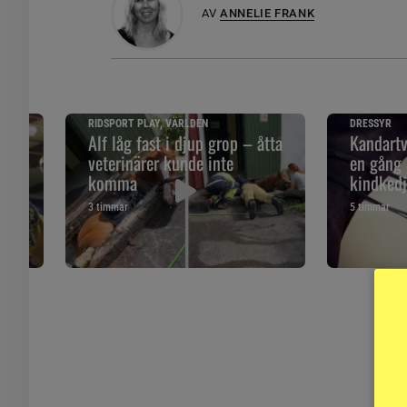
AV
ANNELIE FRANK
RIDSPORT PLAY, VÄRLDEN
DRESSYR
Alf låg fast i djup grop – åtta
Kandartv
d
veterinärer kunde inte
en gång 
komma
kindked
3 timmar
5 timmar