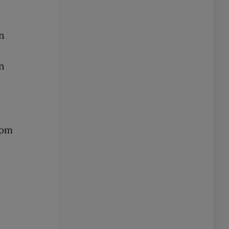
en
en
 om