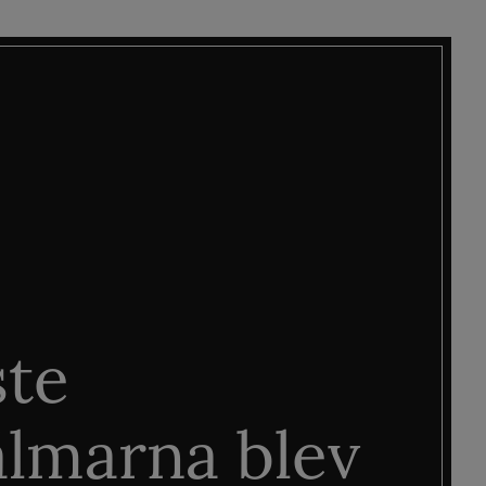
ste
älmarna blev