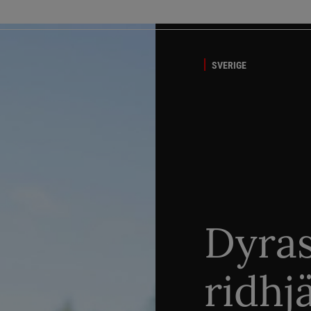
SVERIGE
Dyra
ridhj