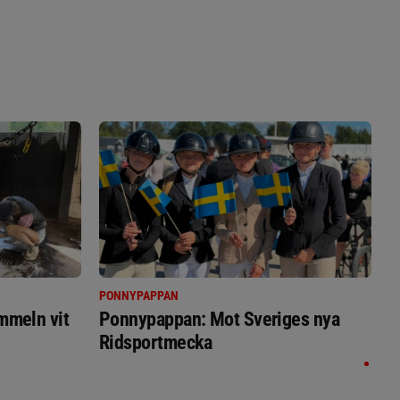
PONNYPAPPAN
immeln vit
Ponnypappan: Mot Sveriges nya
Ridsportmecka