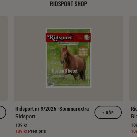
RIDSPORT SHOP
Ridsport nr 9/2026 -Sommarextra
Ri
+
KÖP
Ridsport
Ri
139 kr
109
139 kr
Pren.pris
10