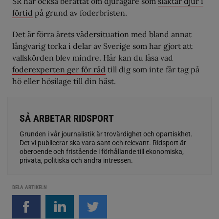
SR har också berättat om djurägare som
slaktar djur i
förtid
på grund av foderbristen.
Det är förra årets vädersituation med bland annat
långvarig torka i delar av Sverige som har gjort att
vallskörden blev mindre. Här kan du läsa vad
foderexperten ger för råd
till dig som inte får tag på
hö eller hösilage till din häst.
SÅ ARBETAR RIDSPORT
Grunden i vår journalistik är trovärdighet och opartiskhet.
Det vi publicerar ska vara sant och relevant. Ridsport är
oberoende och fristående i förhållande till ekonomiska,
privata, politiska och andra intressen.
DELA ARTIKELN