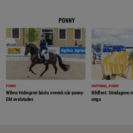
PONNY
PONNY
HOPPNING, PONNY
Wilma Holmgren bästa svensk när ponny-
Bildfest: Söndagens m
EM avslutades
unga