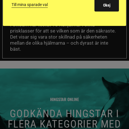
sämst i test
Till mina sparade val
Okej
Försäkringsbolaget
Stort test av ridhjälmar
Folksam har testat 15 ridhjälmar i olika
prisklasser för att se vilken som är den säkraste.
Det visar sig vara stor skillnad på säkerheten
mellan de olika hjälmarna – och dyrast är inte
bäst.
HINGSTAR ONLINE
GODKÄNDA HINGSTAR I
FLERA KATEGORIER MED