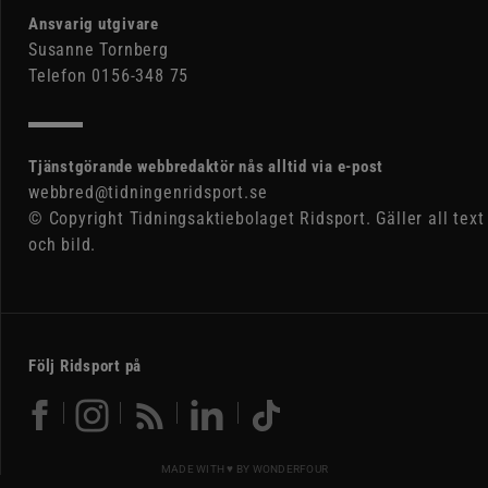
Ansvarig utgivare
Susanne Tornberg
Telefon 0156-348 75
Tjänstgörande webbredaktör nås alltid via e-post
webbred@tidningenridsport.se
© Copyright Tidningsaktiebolaget Ridsport. Gäller all text
och bild.
Följ Ridsport på
MADE WITH ♥ BY
WONDERFOUR