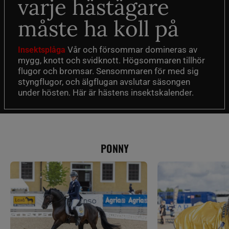
varje hästägare
måste ha koll på
Vår och försommar domineras av
Insektsplåga
mygg, knott och svidknott. Högsommaren tillhör
flugor och bromsar. Sensommaren för med sig
styngflugor, och älgflugan avslutar säsongen
under hösten. Här är hästens insektskalender.
PONNY