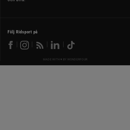
Följ Ridsport på
MADE WITH ♥ BY
WONDERFOUR