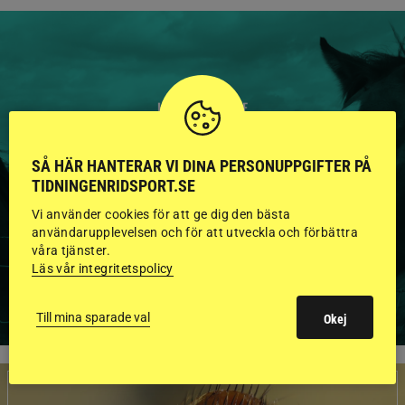
HINGSTAR ONLINE
GODKÄNDA HINGSTAR I
SÅ HÄR HANTERAR VI DINA PERSONUPPGIFTER PÅ
FLERA KATEGORIER MED
TIDNINGENRIDSPORT.SE
BILDER OCH FAKTA
Vi använder cookies för att ge dig den bästa
användarupplevelsen och för att utveckla och förbättra
våra tjänster.
Läs vår integritetspolicy
VISA ALLA HINGSTAR
Till mina sparade val
Okej