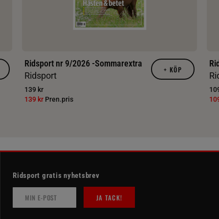
Ridsport nr 9/2026 -Sommarextra
Ri
+
KÖP
Ridsport
Ri
139 kr
109
139 kr
Pren.pris
10
Ridsport gratis nyhetsbrev
JA TACK!