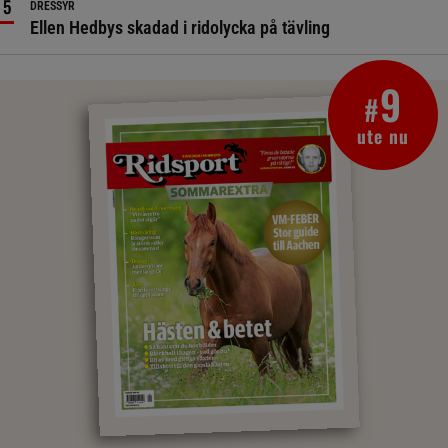
DRESSYR
Ellen Hedbys skadad i ridolycka på tävling
9
#
ute nu