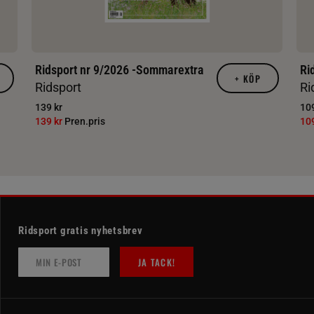
Ridsport nr 9/2026 -Sommarextra
Ri
+
KÖP
Ridsport
Ri
139 kr
109
139 kr
Pren.pris
10
Ridsport gratis nyhetsbrev
JA TACK!