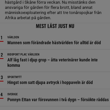
hästgård i Skåne förra veckan. Nu misstänks den
ansvariga för gården för flera brott, bland annat
människoexploatering efter att tre tonårspojkar från
Afrika arbetat på gården.
MEST LÄST JUST NU
VÄRLDEN
Mannen som förändrade hästvärlden för alltid är död
RIDSPORT PLAY, VÄRLDEN
Alf låg fast i djup grop – åtta veterinärer kunde inte
komma
SPORTNYTT
Hingst som satt djupa avtryck i hoppaveln är död
SVERIGE
Ponnyn Ettan var försvunnen i två dygn – försökte räddas