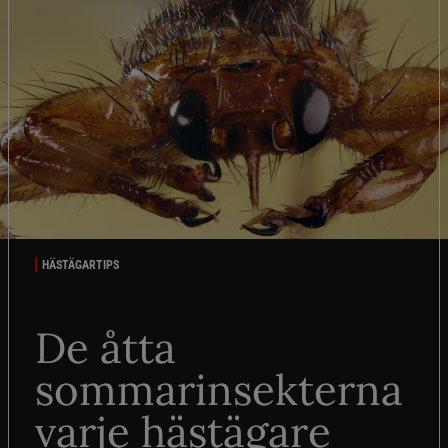
HÄSTÄGARTIPS
De åtta
sommarinsekterna
varje hästägare