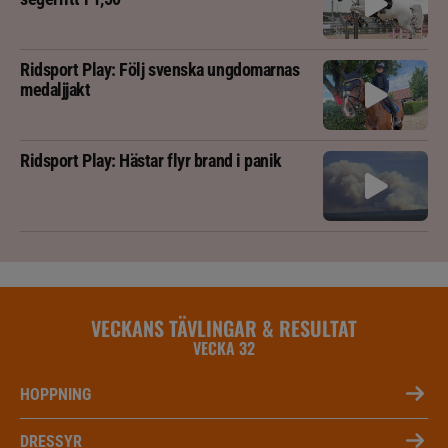
Ridsport Play: Följ svenska ungdomarnas
medaljjakt
Ridsport Play: Hästar flyr brand i panik
VECKANS TÄVLINGAR & RESULTAT
VECKA 32
HOPPNING
DRESSYR