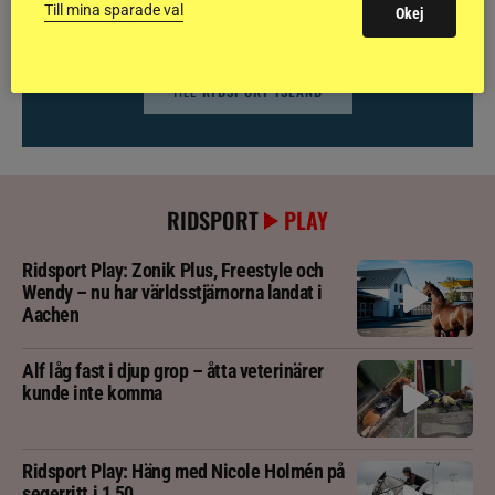
Till mina sparade val
häst kan omfattas
Okej
TILL
RIDSPORT ISLAND
RIDSPORT
PLAY
Ridsport Play: Zonik Plus, Freestyle och
Wendy – nu har världsstjärnorna landat i
Aachen
Alf låg fast i djup grop – åtta veterinärer
kunde inte komma
Ridsport Play: Häng med Nicole Holmén på
segerritt i 1,50