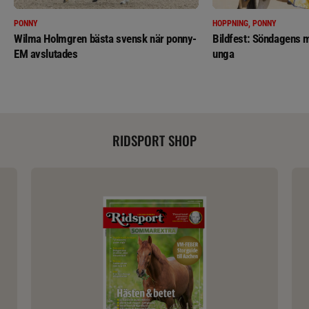
PONNY
HOPPNING, PONNY
Wilma Holmgren bästa svensk när ponny-
Bildfest: Söndagens m
EM avslutades
unga
RIDSPORT SHOP