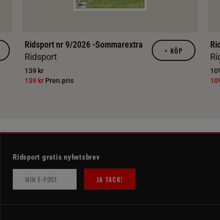
Ridsport nr 9/2026 -Sommarextra
Ri
+
KÖP
Ridsport
Ri
139 kr
109
139 kr
Pren.pris
10
Ridsport gratis nyhetsbrev
JA TACK!