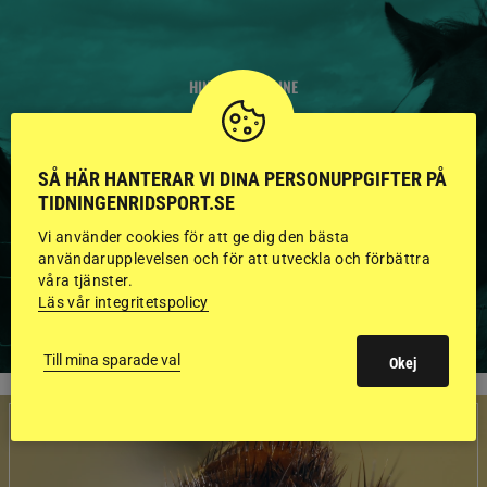
HINGSTAR ONLINE
GODKÄNDA HINGSTAR I
FLERA KATEGORIER MED
SÅ HÄR HANTERAR VI DINA PERSONUPPGIFTER PÅ
TIDNINGENRIDSPORT.SE
BILDER OCH FAKTA
Vi använder cookies för att ge dig den bästa
användarupplevelsen och för att utveckla och förbättra
våra tjänster.
Läs vår integritetspolicy
VISA ALLA HINGSTAR
Till mina sparade val
Okej