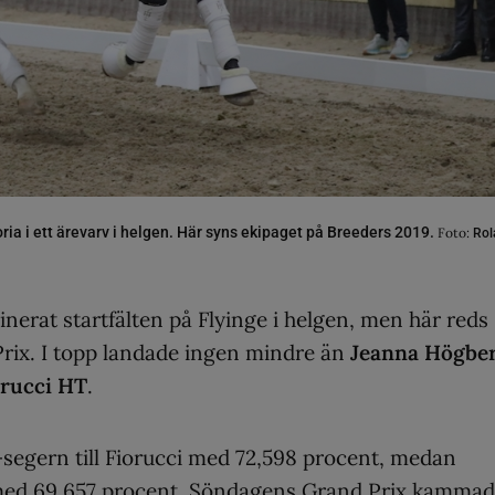
ia i ett ärevarv i helgen. Här syns ekipaget på Breeders 2019.
Foto:
Rol
erat startfälten på Flyinge i helgen, men här reds
Prix. I topp landade ingen mindre än
Jeanna Högbe
orucci HT
.
-segern till Fiorucci med 72,598 procent, medan
 med 69,657 procent. Söndagens Grand Prix kamma