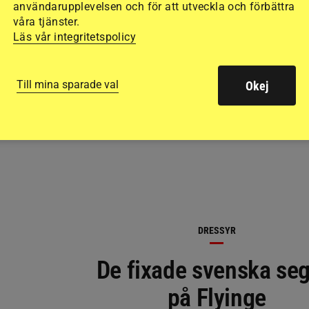
användarupplevelsen och för att utveckla och förbättra
våra tjänster.
Läs vår integritetspolicy
RELATERAD LÄSNING
Till mina sparade val
Okej
DRESSYR
De fixade svenska seg
på Flyinge