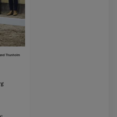
and Thunholm
rg
de