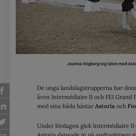
Jeanna Högberg tog täten med Astor
De unga landslagstrupperna har domin
även Intermédiaire II och FEI Grand 
med sina båda hästar
Astoria
och
Fi
Under lördagen gick Intermédiaire II
Astoria dansade in på andraplatsen