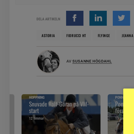
DELA ARTIKELN
ASTORIA
FIORUCCI HT
FLYINGE
JEANNA
AV
SUSANNE HÖGDAHL
HOPPNING
PONNYPAPP
ska
Snuvade Rolf-Göran på VM-
Ponnypap
start
första g
12 timmar
13 timmar