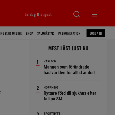
Lördag 8 augusti
INGSTAR ONLINE
SHOP
SALUHÄSTAR
PRENUMERATION
LOGGA IN
MEST LÄST JUST NU
VÄRLDEN
Mannen som förändrade
hästvärlden för alltid är död
HOPPNING
e
Ryttare förd till sjukhus efter
fall på SM
SPORTNYTT