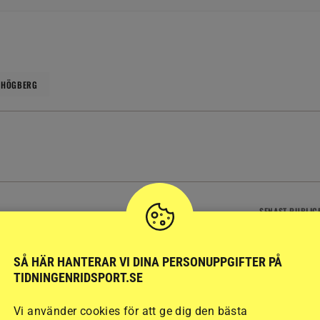
 HÖGBERG
SENAST
PUBLIC
AN
RIDSPORT PLAY, VÄRLDEN
pan: Kärlek från
Alf låg fast i djup grop – åtta
nägget
veterinärer kunde inte
SÅ HÄR HANTERAR VI DINA PERSONUPPGIFTER PÅ
komma
TIDNINGENRIDSPORT.SE
17 timmar
Vi använder cookies för att ge dig den bästa