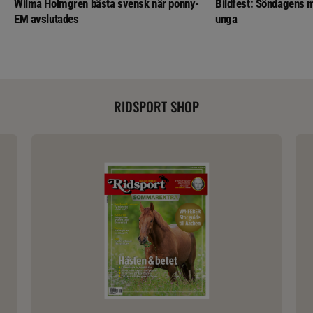
Wilma Holmgren bästa svensk när ponny-
Bildfest: Söndagens m
EM avslutades
unga
RIDSPORT SHOP