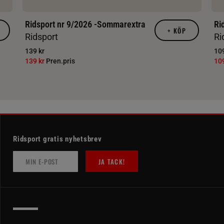
Ridsport nr 9/2026 -Sommarextra
Ri
+
KÖP
Ridsport
Ri
139 kr
109
139 kr
Pren.pris
10
Ridsport gratis nyhetsbrev
JA TACK!