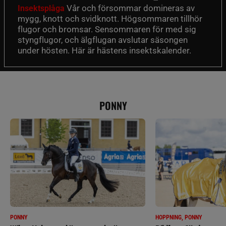
Vår och försommar domineras av
Insektsplåga
mygg, knott och svidknott. Högsommaren tillhör
flugor och bromsar. Sensommaren för med sig
styngflugor, och älgflugan avslutar säsongen
under hösten. Här är hästens insektskalender.
PONNY
PONNY
HOPPNING, PONNY