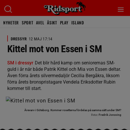
NYHETER
SPORT
AVEL
ÅSIKT
PLAY
ISLAND
DRESSYR
12 MAJ 17:14
Kittel mot von Essen i SM
SM i dressyr
Det blir hård kamp om seniorernas SM-
guld i år när både Patrik Kittel och Mia von Essen deltar.
Även förra årets silvermedaljör Cecilia Bergåkra, liksom
förra årets bronspristagare Vendela Eriksdotter Rubin
kommer till start.
Ärevarv i Göteborg. Kommer rosetterna fördelas på samma sätt under SM?
Foto:
Fredrik Jonsving