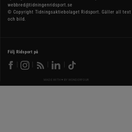
webbred@tidningenridsport.se
© Copyright Tidningsaktiebolaget Ridsport. Gäller all text
och bild.
Följ Ridsport på
MADE WITH ♥ BY
WONDERFOUR