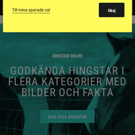
bäst.
Till mina sparade val
Okej
HINGSTAR ONLINE
GODKÄNDA HINGSTAR I
FLERA KATEGORIER MED
BILDER OCH FAKTA
VISA ALLA HINGSTAR