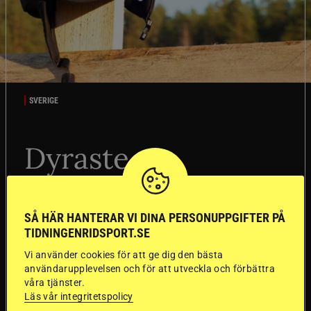
SVERIGE
Dyraste
ridhjälmarna blev
sämst i test
SÅ HÄR HANTERAR VI DINA PERSONUPPGIFTER PÅ
TIDNINGENRIDSPORT.SE
Försäkringsbolaget
Stort test av ridhjälmar
Vi använder cookies för att ge dig den bästa
Folksam har testat 15 ridhjälmar i olika
användarupplevelsen och för att utveckla och förbättra
prisklasser för att se vilken som är den säkraste.
våra tjänster.
Det visar sig vara stor skillnad på säkerheten
Läs vår integritetspolicy
mellan de olika hjälmarna – och dyrast är inte