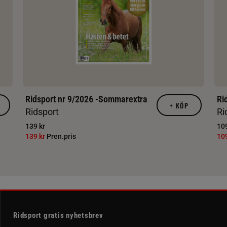
Ridsport nr 9/2026 -Sommarextra
Ri
+
KÖP
Ridsport
Ri
139 kr
109
139 kr
Pren.pris
10
Ridsport gratis nyhetsbrev