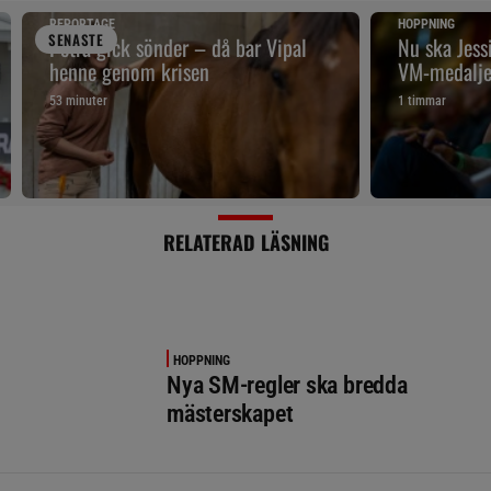
REPORTAGE
HOPPNING
SENAST
E
Petra gick sönder – då bar Vipal
Nu ska Jes
henne genom krisen
VM-medalje
53 minuter
1 timmar
RELATERAD LÄSNING
HOPPNING
Nya SM-regler ska bredda
mästerskapet