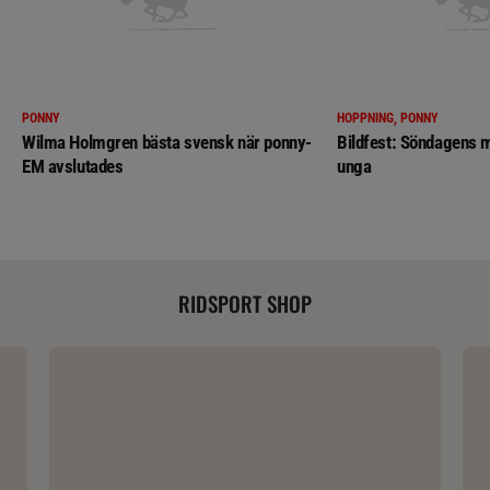
PONNY
HOPPNING, PONNY
Wilma Holmgren bästa svensk när ponny-
Bildfest: Söndagens m
EM avslutades
unga
RIDSPORT SHOP