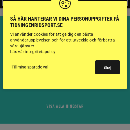
SÅ HÄR HANTERAR VI DINA PERSONUPPGIFTER PÅ
TIDNINGENRIDSPORT.SE
Vi använder cookies för att ge dig den bästa
användarupplevelsen och för att utveckla och förbättra
våra tjänster.
HINGSTAR ONLINE
Läs vår integritetspolicy
GODKÄNDA HINGSTAR I
Till mina sparade val
Okej
FLERA KATEGORIER MED
BILDER OCH FAKTA
VISA ALLA HINGSTAR