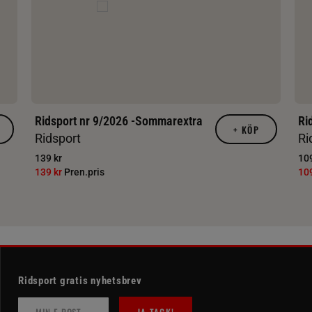
Ridsport nr 9/2026 -Sommarextra
Ri
+
KÖP
Ridsport
Ri
139 kr
109
139 kr
Pren.pris
10
Ridsport gratis nyhetsbrev