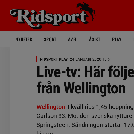
NYHETER
SPORT
AVEL
ÅSIKT
PLAY
RIDSPORT PLAY
24 JANUARI 2020 16:51
Live-tv: Här föl
från Wellington
Wellington
I kväll rids 1,45-hoppnin
Carlson 93. Mot den svenska ryttare
Springsteen. Sändningen startar 17.0
läsare.