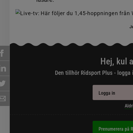
J
Hej, kul a
Den tillhör Ridsport Plus - logga 
Logga in
Aldr
Prenumerera på R