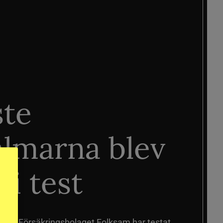
ste
älmarna blev
 i test
älmar
Försäkringsbolaget Folksam har testat