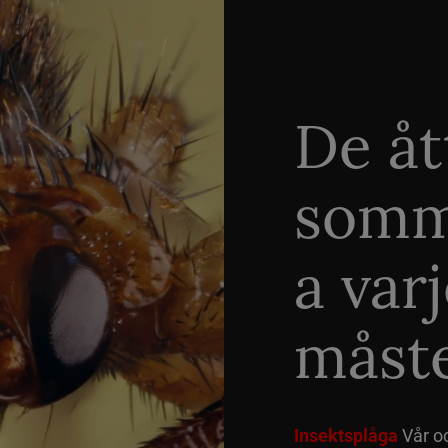
De åt
somm
a var
måste
Insektsplåga
Vår o