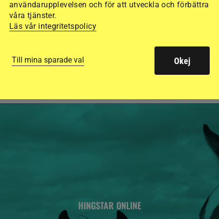
användarupplevelsen och för att utveckla och förbättra
15 ridhjälmar i olik
våra tjänster.
Läs vår integritetspolicy
säkraste. Det visar
de olika hjälmarna –
Till mina sparade val
Okej
HINGSTAR ONLINE