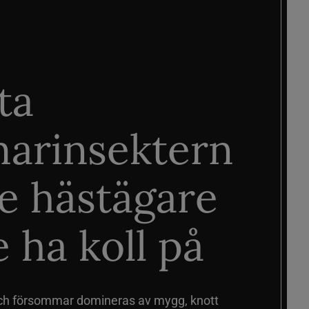
ta
arinsektern
je hästägare
 ha koll på
ch försommar domineras av mygg, knott