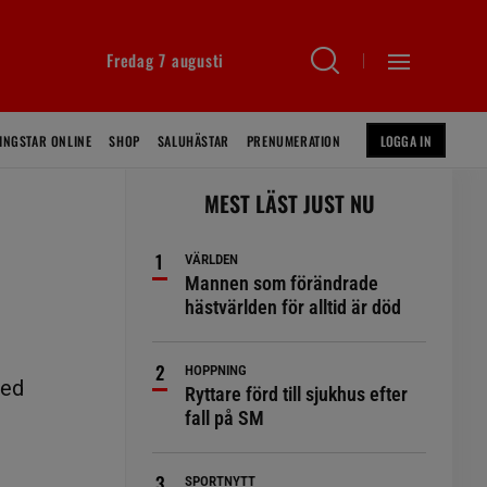
Fredag 7 augusti
INGSTAR ONLINE
SHOP
SALUHÄSTAR
PRENUMERATION
LOGGA IN
MEST LÄST JUST NU
VÄRLDEN
Mannen som förändrade
hästvärlden för alltid är död
HOPPNING
med
Ryttare förd till sjukhus efter
fall på SM
SPORTNYTT