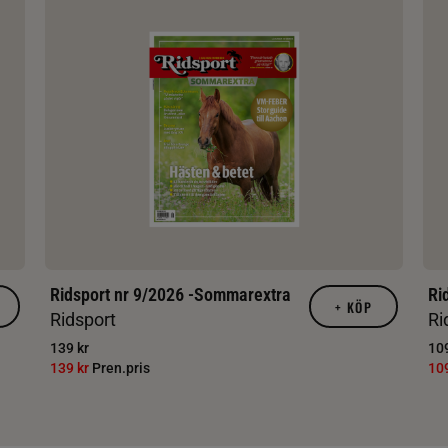
Ridsport nr 9/2026 -Sommarextra
Ri
+
KÖP
Ridsport
Ri
139 kr
109
139 kr
Pren.pris
10