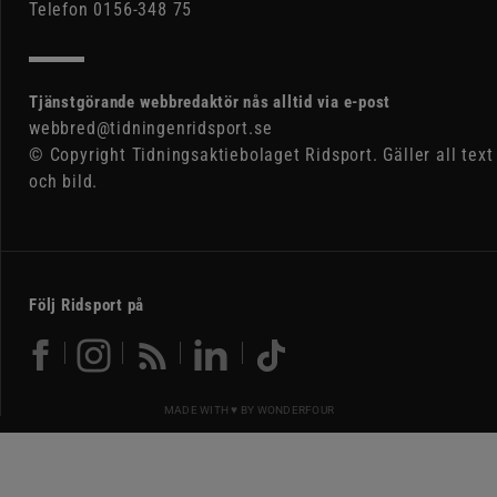
Telefon 0156-348 75
Tjänstgörande webbredaktör nås alltid via e-post
webbred@tidningenridsport.se
© Copyright Tidningsaktiebolaget Ridsport. Gäller all text
och bild.
Följ Ridsport på
MADE WITH ♥ BY
WONDERFOUR