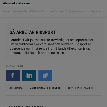
#hmwelovehorses
A post shared by
H&M – We Love Horses
(@hmwelovehorses) on
Au
SÅ ARBETAR RIDSPORT
Grunden i vår journalistik är trovärdighet och opartiskhet.
Det vi publicerar ska vara sant och relevant. Ridsport är
oberoende och fristående i förhållande till ekonomiska,
privata, politiska och andra intressen.
DELA ARTIKELN
CUE CHANNA
MALIN BARYARD JOHNSSON
OLIVIER PHILIPPAERTS