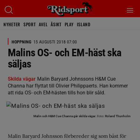
NYHETER
SPORT
AVEL
ÅSIKT
PLAY
ISLAND
HOPPNING
15 AUGUSTI 2018 07:00
Malins OS- och EM-häst ska
säljas
Skilda vägar
Malin Baryard Johnssons H&M Cue
Channa har flyttat till Olivier Philippaerts. Han kommer
att rida OS- och EM-hästen tills hon blir såld.
Foto:
Malin och H&M Cue Channa går skilda vägar.
Roland Thunholm
Malin Baryard Johnsson förbereder sig som bäst för