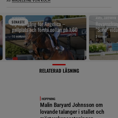
AV
MADELEINE VON KOCH
HOPPNING
AVEL, DRESSYR
SENAST
E
Ny framgång för Angelica –
Revanschseg
pallplats och första nollan på 1,60
”Sune” vidar
10 minuter
2 timmar
RELATERAD LÄSNING
HOPPNING
Malin Baryard Johnsson om
lovande talanger i stallet och