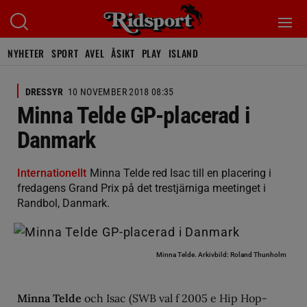
NYHETER
SPORT
AVEL
ÅSIKT
PLAY
ISLAND
DRESSYR
10 NOVEMBER 2018 08:35
Minna Telde GP-placerad i
Danmark
Internationellt
Minna Telde red Isac till en placering i
fredagens Grand Prix på det trestjärniga meetinget i
Randbol, Danmark.
Minna Telde.
Arkivbild: Roland Thunholm
Minna Telde
och Isac (SWB val f 2005 e Hip Hop-