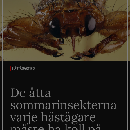
HÄSTÄGARTIPS
De åtta
sommarinsekterna
varje hästägare
måste ha koll på