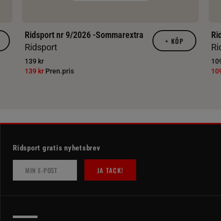
Ridsport nr 9/2026 -Sommarextra
Ri
+
KÖP
Ridsport
Ri
139 kr
109
139 kr
Pren.pris
10
Ridsport gratis nyhetsbrev
JA TACK!