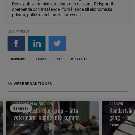
Det vi publicerar ska vara sant och relevant. Ridsport är
oberoende och fristående i förhållande till ekonomiska,
privata, politiska och andra intressen.
DELA ARTIKELN
DANMARK
DRESSYR
ISAC
MINNA TELDE
AV
WEBBREDAKTIONEN
RIDSPORT PLAY, VÄRLDEN
DRESSYR
SENAST
E
Alf låg fast i djup grop – åtta
Kandartvång
veterinärer kunde inte komma
gång – nu l
1 timmar
2 timmar