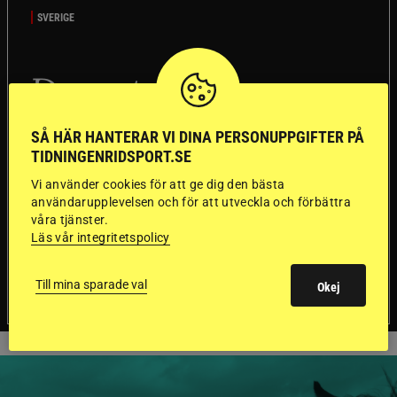
SVERIGE
Dyraste
ridhjälmarna blev
SÅ HÄR HANTERAR VI DINA PERSONUPPGIFTER PÅ
sämst i test
TIDNINGENRIDSPORT.SE
Vi använder cookies för att ge dig den bästa
Försäkringsbolaget
Stort test av ridhjälmar
användarupplevelsen och för att utveckla och förbättra
Folksam har testat 15 ridhjälmar i olika
våra tjänster.
Läs vår integritetspolicy
prisklasser för att se vilken som är den säkraste.
Det visar sig vara stor skillnad på säkerheten
mellan de olika hjälmarna – och dyrast är inte
Till mina sparade val
Okej
bäst.