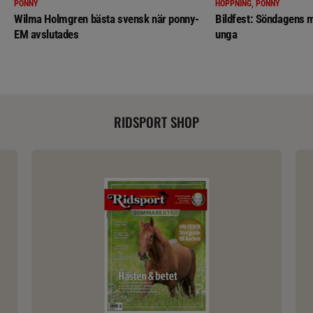
PONNY
HOPPNING, PONNY
Wilma Holmgren bästa svensk när ponny-
Bildfest: Söndagens m
EM avslutades
unga
RIDSPORT SHOP