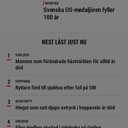
NYHETER
Svenska OS-medaljören fyller
100 år
MEST LÄST JUST NU
VÄRLDEN
Mannen som förändrade hästvärlden för alltid är
död
HOPPNING
Ryttare förd till sjukhus efter fall på SM
SPORTNYTT
Hingst som satt djupa avtryck i hoppaveln är död
DRESSYR
Ellen Hedbys skadad i ridolycka på tävling