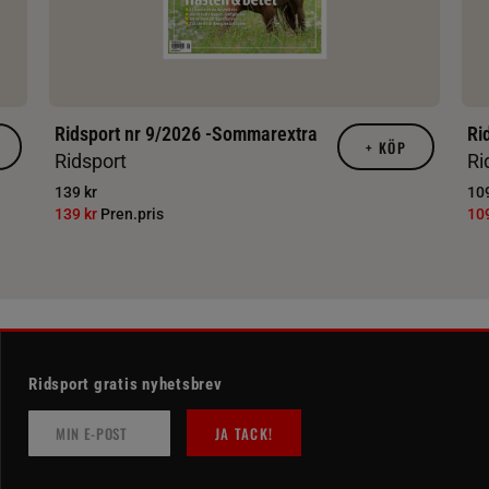
Ridsport nr 9/2026 -Sommarextra
Ri
+
KÖP
Ridsport
Ri
139 kr
109
139 kr
Pren.pris
10
Ridsport gratis nyhetsbrev
JA TACK!