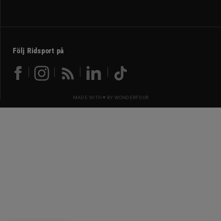
Följ Ridsport på
MADE WITH ♥ BY
WONDERFOUR