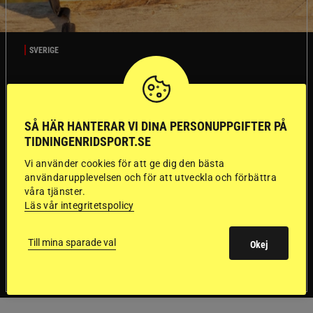
SVERIGE
Dyraste
SÅ HÄR HANTERAR VI DINA PERSONUPPGIFTER PÅ
ridhjälmarna blev
TIDNINGENRIDSPORT.SE
sämst i test
Vi använder cookies för att ge dig den bästa
användarupplevelsen och för att utveckla och förbättra
våra tjänster.
Försäkringsbolaget
Stort test av ridhjälmar
Läs vår integritetspolicy
Folksam har testat 15 ridhjälmar i olika
prisklasser för att se vilken som är den säkraste.
Det visar sig vara stor skillnad på säkerheten
Till mina sparade val
Okej
mellan de olika hjälmarna – och dyrast är inte
bäst.