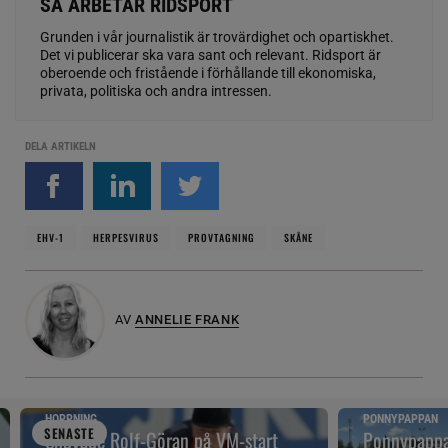
SÅ ARBETAR RIDSPORT
Grunden i vår journalistik är trovärdighet och opartiskhet.
Det vi publicerar ska vara sant och relevant. Ridsport är
oberoende och fristående i förhållande till ekonomiska,
privata, politiska och andra intressen.
DELA ARTIKELN
EHV-1
HERPESVIRUS
PROVTAGNING
SKÅNE
AV
ANNELIE FRANK
HOPPNING
PONNYPAPPAN
SENAST
E
Snuvade Rolf-Göran på VM-start
Ponnypappan