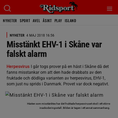
NYHETER
SPORT
AVEL
ÅSIKT
PLAY
ISLAND
NYHETER
4 MAJ 2018 16:56
Misstänkt EHV-1 i Skåne var
falskt alarm
Herpesvirus
I går togs prover på en häst i Skåne då det
fanns misstankar om att den hade drabbats av den
fruktade och dödliga varianten av herpesvirus, EHV-1,
som just nu sprids i Danmark. Provet var dock negativt.
Hästen som misstänktes har det fruktade herpesviruset stod i ett större
inackoderingsstall. Bilden är tagen i ett annat sammanhang.