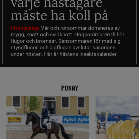
varje hästägare
måste ha koll på
Vår och försommar domineras av
Insektsplåga
mygg, knott och svidknott. Högsommaren tillhör
flugor och bromsar. Sensommaren för med sig
styngflugor, och älgflugan avslutar säsongen
under hösten. Här är hästens insektskalender.
PONNY