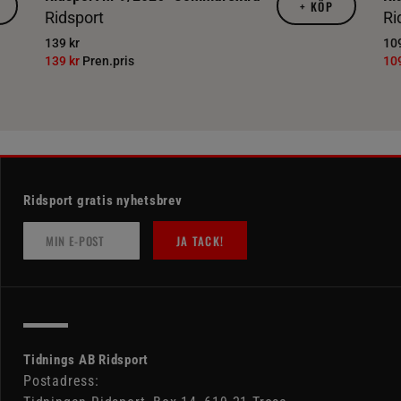
+
KÖP
Ridsport
Ri
139 kr
109
139 kr
Pren.pris
10
Ridsport gratis nyhetsbrev
JA TACK!
Tidnings AB Ridsport
Postadress: