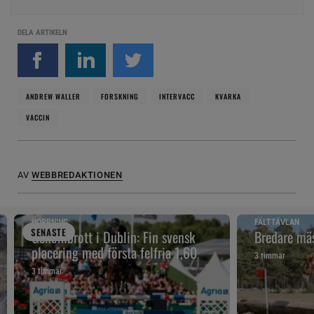
DELA ARTIKELN
ANDREW WALLER
FORSKNING
INTERVACC
KVARKA
VACCIN
AV
WEBBREDAKTIONEN
HOPPNING
FÄLTTÄVLAN
SENAST
E
Genombrott i Dublin: Fin svensk
Bredare mäs
placering med första felfria 1,60
3 timmar
3 timmar