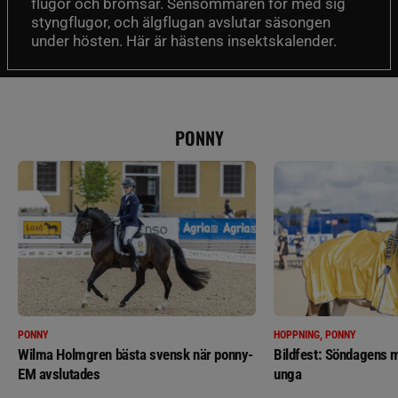
flugor och bromsar. Sensommaren för med sig
styngflugor, och älgflugan avslutar säsongen
under hösten. Här är hästens insektskalender.
PONNY
PONNY
HOPPNING, PONNY
Wilma Holmgren bästa svensk när ponny-
Bildfest: Söndagens m
EM avslutades
unga