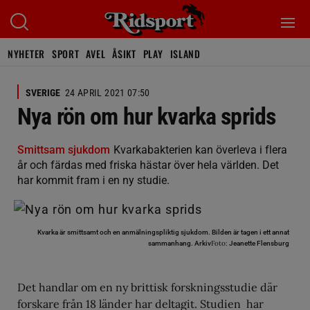
NYHETER
SPORT
AVEL
ÅSIKT
PLAY
ISLAND
SVERIGE
24 APRIL 2021 07:50
Nya rön om hur kvarka sprids
Smittsam sjukdom
Kvarkabakterien kan överleva i flera
år och färdas med friska hästar över hela världen. Det
har kommit fram i en ny studie.
Kvarka är smittsamt och en anmälningspliktig sjukdom. Bilden är tagen i ett annat
Foto:
sammanhang.
Arkiv
Jeanette Flensburg
Det handlar om en ny brittisk forskningsstudie där
forskare från 18 länder har deltagit. Studien har