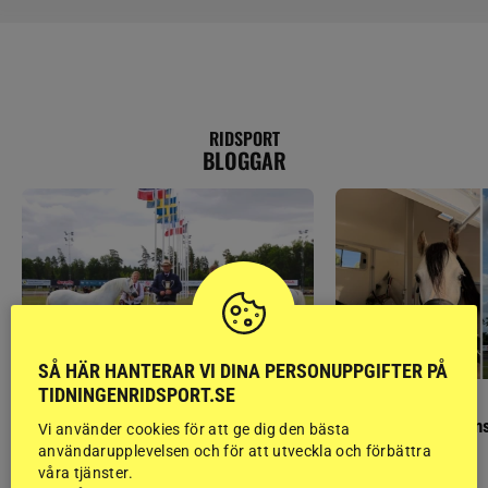
RIDSPORT
BLOGGAR
SÅ HÄR HANTERAR VI DINA PERSONUPPGIFTER PÅ
TIDNINGENRIDSPORT.SE
GÄSTBLOGGEN
GÄSTBLOGGEN
Finaldag med jubileumsutställning
Så gick det på helgens
Vi använder cookies för att ge dig den bästa
användarupplevelsen och för att utveckla och förbättra
våra tjänster.