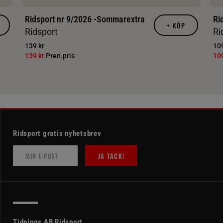
Ridsport nr 9/2026 -Sommarextra
Ri
+
KÖP
Ridsport
Ri
139 kr
109
139 kr
Pren.pris
10
Ridsport gratis nyhetsbrev
JA TACK!
Tidnings AB Ridsport