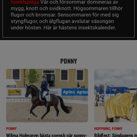
Vår och försommar domineras av
Insektsplåga
mygg, knott och svidknott. Högsommaren tillhör
flugor och bromsar. Sensommaren för med sig
styngflugor, och älgflugan avslutar säsongen
under hösten. Här är hästens insektskalender.
PONNY
PONNY
HOPPNING, PONNY
Wilma Holmgren bästa svensk när ponny-
Bildfest: Söndagens m