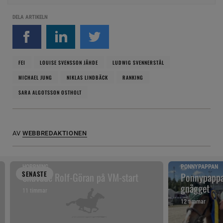
DELA ARTIKELN
FEI
LOUISE SVENSSON JÄHDE
LUDWIG SVENNERSTÅL
MICHAEL JUNG
NIKLAS LINDBÄCK
RANKING
SARA ALGOTSSON OSTHOLT
AV
WEBBREDAKTIONEN
HOPPNING
PONNYPAPPAN
SENAST
E
Snuvade Rolf-Göran på VM-start
Ponnypappan
gnägget
11 timmar
12 timmar