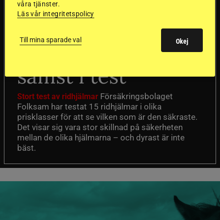
våra tjänster.
Läs vår integritetspolicy
Dyraste
Till mina sparade val
Okej
ridhjälmarna blev
sämst i test
Försäkringsbolaget
Stort test av ridhjälmar
Folksam har testat 15 ridhjälmar i olika
prisklasser för att se vilken som är den säkraste.
Det visar sig vara stor skillnad på säkerheten
mellan de olika hjälmarna – och dyrast är inte
bäst.