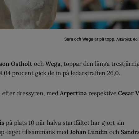
Sara och Wega är på topp.
Arkivbild: R
son Ostholt
och
Wega
, toppar den långa trestjärni
,04 procent gick de in på ledarstraffen 26,0.
a efter dressyren, med
Arpertina
respektive
Cesar 
is
på plats 10 när halva startfältet har gjort sin
Cup-laget tillsammans med
Johan Lundin
och
Sandr