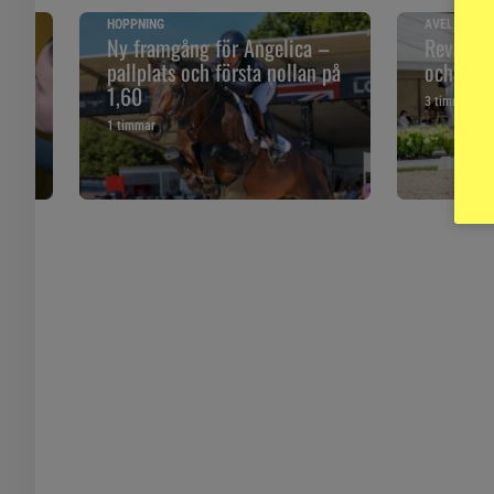
HOPPNING
AVEL, DRES
åll
Ny framgång för Angelica –
Revansch
pallplats och första nollan på
och ”Sune
1,60
3 timmar
1 timmar