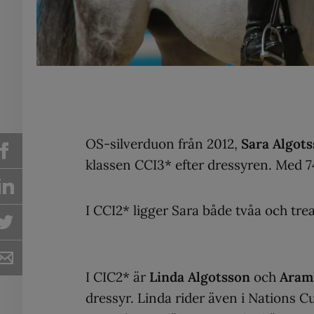
OS-silverduon från 2012,
Sara Algots
klassen CCI3* efter dressyren. Med 74
I CCI2* ligger Sara både tvåa och tre
I CIC2* är
Linda Algotsson
och
Aram
dressyr. Linda rider även i Nations 