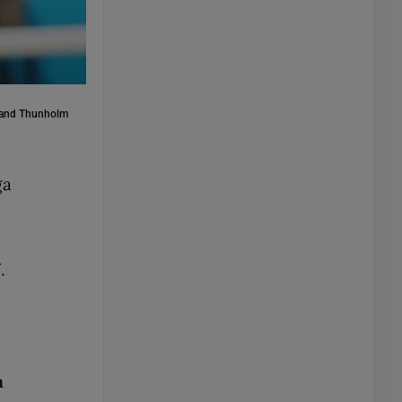
oland Thunholm
ga
V
.
a