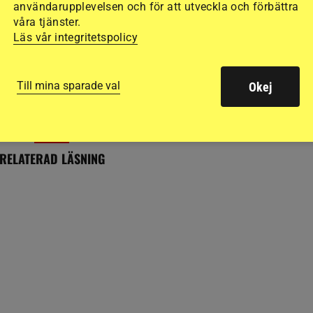
användarupplevelsen och för att utveckla och förbättra
SYR
SVERIGE
våra tjänster.
segern tar Linnéa
Ponnyn Ettan var försvunnen
Läs vår integritetspolicy
” vidare till final
i två dygn – försökte räddas
4 timmar
Till mina sparade val
Okej
RELATERAD LÄSNING