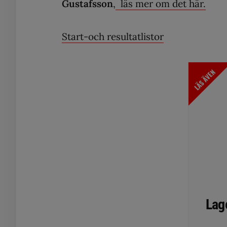
Gustafsson
,
läs mer om det här.
Start-och resultatlistor
LÄS ÄVEN
Lage