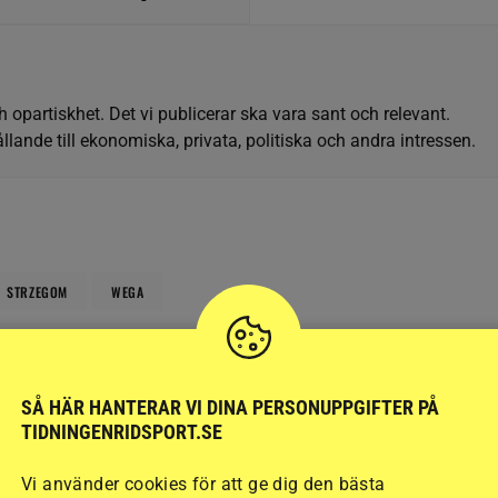
h opartiskhet. Det vi publicerar ska vara sant och relevant.
llande till ekonomiska, privata, politiska och andra intressen.
STRZEGOM
WEGA
SÅ HÄR HANTERAR VI DINA PERSONUPPGIFTER PÅ
TIDNINGENRIDSPORT.SE
Vi använder cookies för att ge dig den bästa
SENAST
PUBLIC