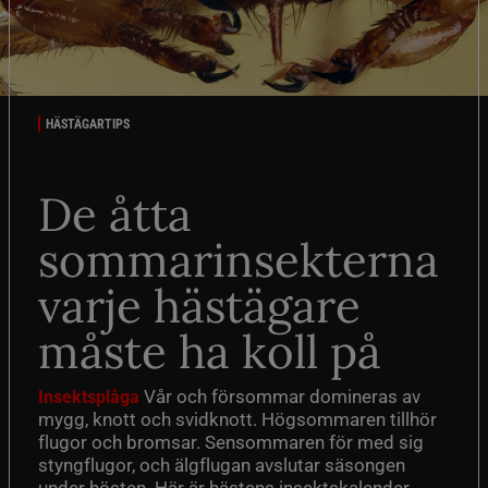
HÄSTÄGARTIPS
De åtta
sommarinsekterna
varje hästägare
måste ha koll på
Vår och försommar domineras av
Insektsplåga
mygg, knott och svidknott. Högsommaren tillhör
flugor och bromsar. Sensommaren för med sig
styngflugor, och älgflugan avslutar säsongen