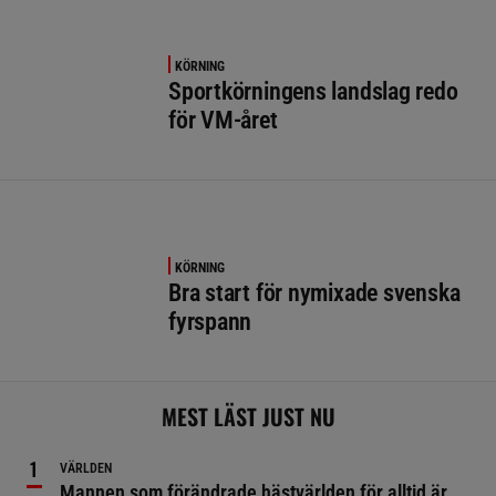
KÖRNING
Sportkörningens landslag redo
för VM-året
KÖRNING
Bra start för nymixade svenska
fyrspann
MEST LÄST JUST NU
VÄRLDEN
Mannen som förändrade hästvärlden för alltid är