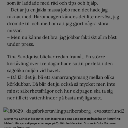
som är laddade med råd och tips och hjälp.
– Det är ju en jäkla massa jobb men det hade jag
räknat med. Häromdagen kändes det lite nervöst, jag
drömde till och med om att jag gjort några stora
missar.
– Men nu känns det bra, jag jobbar faktiskt allra bäst
under press.
Tina Sandquist blickar redan framåt. En större
körtävling över tre dagar hade suttit perfekt i den
sagolika miljön vid havet.
– Då får det ju bli ett samarrangemang mellan olika
körklubbar. Då blir det ju också så mycket mer, inte
minst säkerhetsfrågor och hur ekipagen ska ta sig
ner till ett vattenhinder på bästa möjliga sätt.
Det var Maja, shetlandsponnyn, som inspirerade Tina Sandquist att dra igång en körtävling i
Malmö. Här syns ekipaget efter seger på Tjolöholm förra året. Groom är Onka Månsson.
Foto:
Eva Österlund