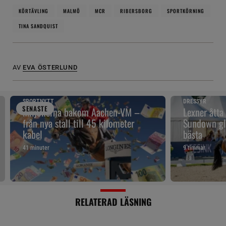
KÖRTÄVLING
MALMÖ
MCR
RIBERSBORG
SPORTKÖRNING
TINA SANDQUIST
AV
EVA ÖSTERLUND
SPORTNYTT
DRESSYR
SENAST
E
Miljonerna bakom Aachen-VM –
Lexner åtta
från nya stall till 45 kilometer
Sundown gl
kabel
bästa
41 minuter
9 timmar
RELATERAD LÄSNING