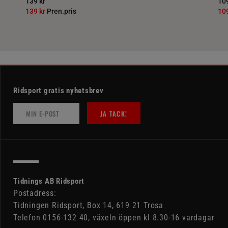
139 kr
109
139 kr
Pren.pris
10
Ridsport gratis nyhetsbrev
JA TACK!
Tidnings AB Ridsport
Postadress:
Tidningen Ridsport, Box 14, 619 21 Trosa
Telefon 0156-132 40, växeln öppen kl 8.30-16 vardagar