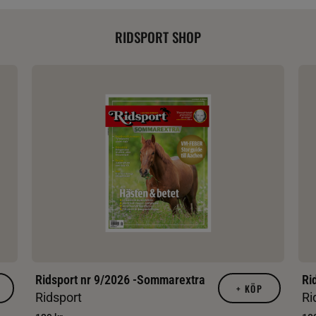
RIDSPORT SHOP
Ridsport nr 9/2026 -Sommarextra
Ri
+
KÖP
Ridsport
Ri