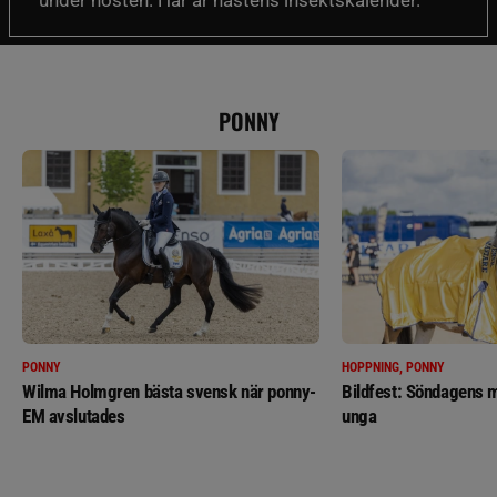
under hösten. Här är hästens insektskalender.
PONNY
PONNY
HOPPNING, PONNY
Wilma Holmgren bästa svensk när ponny-
Bildfest: Söndagens m
EM avslutades
unga