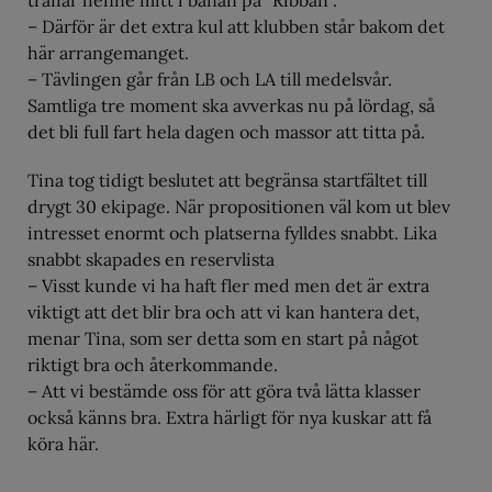
träffar henne mitt i banan på ”Ribban”.
– Därför är det extra kul att klubben står bakom det
här arrangemanget.
– Tävlingen går från LB och LA till medelsvår.
Samtliga tre moment ska avverkas nu på lördag, så
det bli full fart hela dagen och massor att titta på.
Tina tog tidigt beslutet att begränsa startfältet till
drygt 30 ekipage. När propositionen väl kom ut blev
intresset enormt och platserna fylldes snabbt. Lika
snabbt skapades en reservlista
– Visst kunde vi ha haft fler med men det är extra
viktigt att det blir bra och att vi kan hantera det,
menar Tina, som ser detta som en start på något
riktigt bra och återkommande.
– Att vi bestämde oss för att göra två lätta klasser
också känns bra. Extra härligt för nya kuskar att få
köra här.