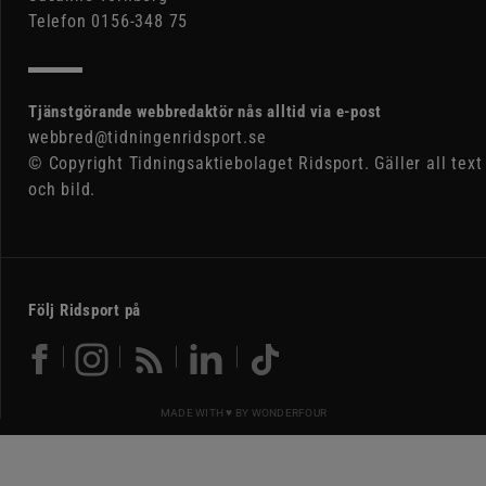
Telefon 0156-348 75
Tjänstgörande webbredaktör nås alltid via e-post
webbred@tidningenridsport.se
© Copyright Tidningsaktiebolaget Ridsport. Gäller all text
och bild.
Följ Ridsport på
MADE WITH ♥ BY
WONDERFOUR