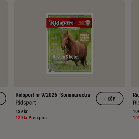
Ridsport nr 9/2026 -Sommarextra
Ri
+
KÖP
Ridsport
Ri
139 kr
109
139 kr
Pren.pris
10