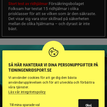
Försäkringsbolaget
Stort test av ridhjälmar
Folksam har testat 15 ridhjälmar i olika
prisklasser för att se vilken som är den säkraste.
Det visar sig vara stor skillnad på säkerheten
mellan de olika hjälmarna – och dyrast är inte
bäst.
SÅ HÄR HANTERAR VI DINA PERSONUPPGIFTER PÅ
TIDNINGENRIDSPORT.SE
HINGSTAR ONLINE
Vi använder cookies för att ge dig den bästa
GODKÄNDA HINGSTAR I
användarupplevelsen och för att utveckla och förbättra
våra tjänster.
FLERA KATEGORIER MED
Läs vår integritetspolicy
BILDER OCH FAKTA
Till mina sparade val
Okej