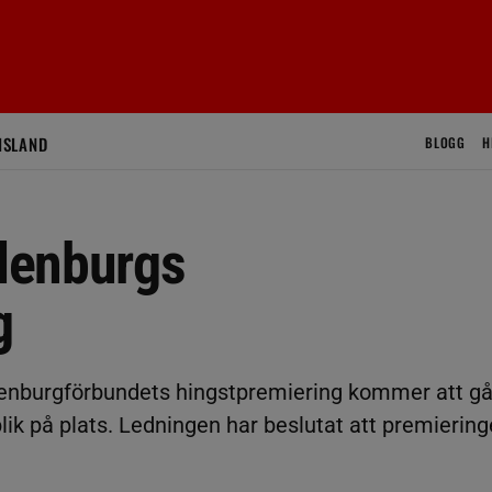
ISLAND
BLOGG
H
ldenburgs
g
denburgförbundets hingstpremiering kommer att g
blik på plats. Ledningen har beslutat att premierin