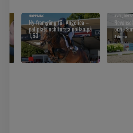
HOPPNING
AVEL, DRES
åll
Ny framgång för Angelica –
Revansch
pallplats och första nollan på
och ”Sune
1,60
5 timmar
3 timmar