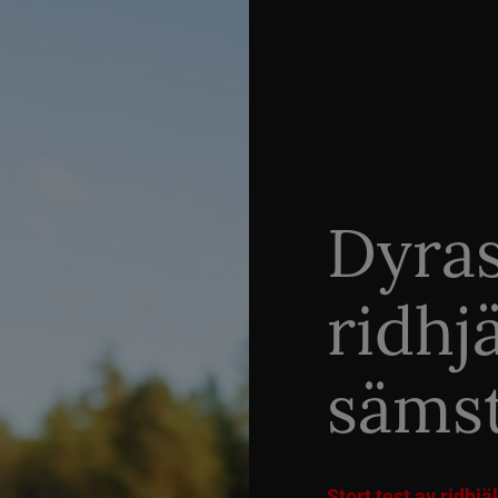
Dyra
ridhj
sämst
Stort test av ridhj