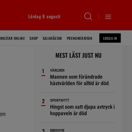
Lördag 8 augusti
INGSTAR ONLINE
SHOP
SALUHÄSTAR
PRENUMERATION
LOGGA IN
MEST LÄST JUST NU
VÄRLDEN
Mannen som förändrade
hästvärlden för alltid är död
SPORTNYTT
å
Hingst som satt djupa avtryck i
hoppaveln är död
gen
DRESSYR