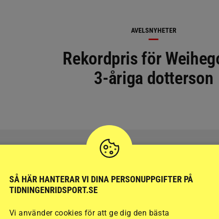
AVELSNYHETER
Rekordpris för Weiheg
3-åriga dotterson
SÅ HÄR HANTERAR VI DINA PERSONUPPGIFTER PÅ
TIDNINGENRIDSPORT.SE
RIDSPORT
BLOGGAR
Vi använder cookies för att ge dig den bästa