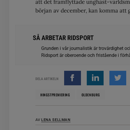
att det framflyttade unghäst-världsm
början av december, kan komma att 
SÅ ARBETAR RIDSPORT
Grunden i vår journalistik är trovärdighet oc
Ridsport är oberoende och fristående i förhå
DELA ARTIKELN
HINGSTPREMIERING
OLDENBURG
AV
LENA SELLMAN