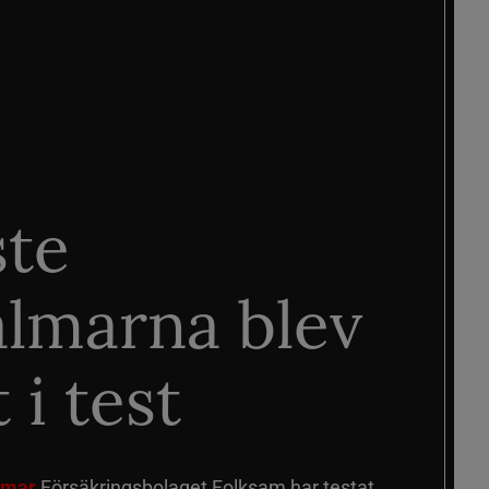
ste
älmarna blev
 i test
älmar
Försäkringsbolaget Folksam har testat