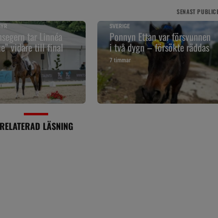
SENAST
PUBLIC
SYR
SVERIGE
segern tar Linnéa
Ponnyn Ettan var försvunnen
” vidare till final
i två dygn – försökte räddas
7 timmar
RELATERAD LÄSNING