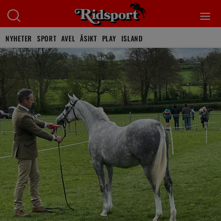
NYHETER
SPORT
AVEL
ÅSIKT
PLAY
ISLAND