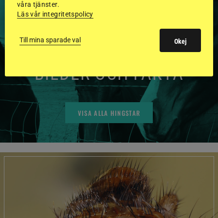
våra tjänster.
HINGSTAR ONLINE
Läs vår integritetspolicy
GODKÄNDA HINGSTAR I
Till mina sparade val
Okej
FLERA KATEGORIER MED
BILDER OCH FAKTA
VISA ALLA HINGSTAR