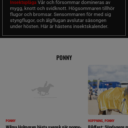
Vår och försommar domineras av
Insektsplåga
mygg, knott och svidknott. Högsommaren tillhör
flugor och bromsar. Sensommaren för med sig
styngflugor, och älgflugan avslutar säsongen
under hösten. Här är hästens insektskalender.
PONNY
PONNY
HOPPNING, PONNY
Wilma Holmgren bästa svensk när ponny-
Bildfest: Söndagens m