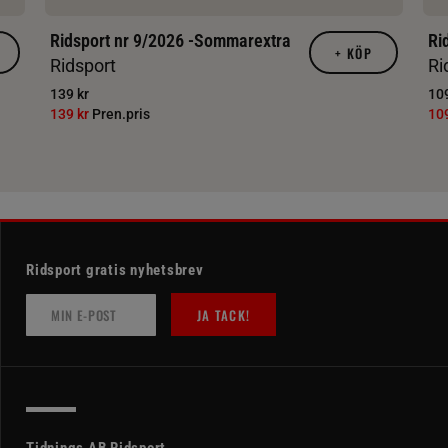
Ridsport nr 9/2026 -Sommarextra
Ri
+
KÖP
Ridsport
Ri
139 kr
109
139 kr
Pren.pris
10
Ridsport gratis nyhetsbrev
JA TACK!