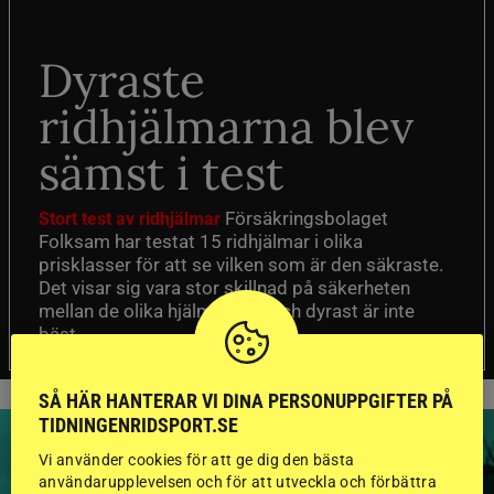
Dyraste
ridhjälmarna blev
sämst i test
Försäkringsbolaget
Stort test av ridhjälmar
Folksam har testat 15 ridhjälmar i olika
prisklasser för att se vilken som är den säkraste.
Det visar sig vara stor skillnad på säkerheten
mellan de olika hjälmarna – och dyrast är inte
bäst.
SÅ HÄR HANTERAR VI DINA PERSONUPPGIFTER PÅ
TIDNINGENRIDSPORT.SE
Vi använder cookies för att ge dig den bästa
användarupplevelsen och för att utveckla och förbättra