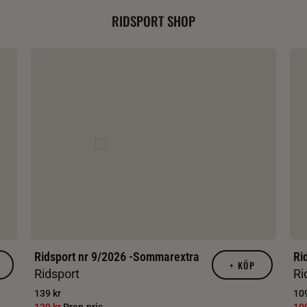
RIDSPORT SHOP
Ridsport nr 9/2026 -Sommarextra
Ri
+
KÖP
Ridsport
Ri
139 kr
109