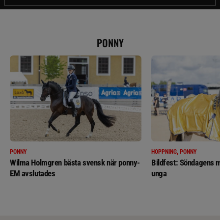
PONNY
PONNY
HOPPNING, PONNY
Wilma Holmgren bästa svensk när ponny-
Bildfest: Söndagens m
EM avslutades
unga