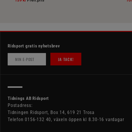
139 kr
Pren.pris
10
Ridsport gratis nyhetsbrev
JA TACK!
Tidnings AB Ridsport
Postadress:
Tidningen Ridsport, Box 14, 619 21 Trosa
Telefon 0156-132 40, växeln öppen kl 8.30-16 vardagar