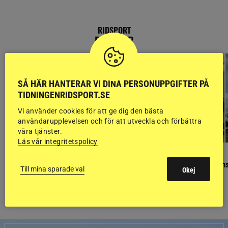
RIDSPORT
BLOGGAR
SÅ HÄR HANTERAR VI DINA PERSONUPPGIFTER PÅ
TIDNINGENRIDSPORT.SE
Vi använder cookies för att ge dig den bästa
användarupplevelsen och för att utveckla och förbättra
våra tjänster.
Läs vår integritetspolicy
GÄSTBLOGGEN
GÄSTBLOGGEN
Finaldag med jubileumsutställning
Så gick det på helgens
Till mina sparade val
Okej