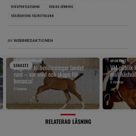
RIDSPORTSATSNING
TOBIAS JÖNBERG
VÄXJÖORTENS FÄLTRITTKLUBB
AV
WEBBREDAKTIONEN
FÖLBEDÖMNINGAR
SPORTNYTT
SENAST
E
Dags för fölbedömningar landet
VM-publik k
runt – var med och skapa föl-
mot hästväl
bonanza!
6 timmar
3 timmar
RELATERAD LÄSNING