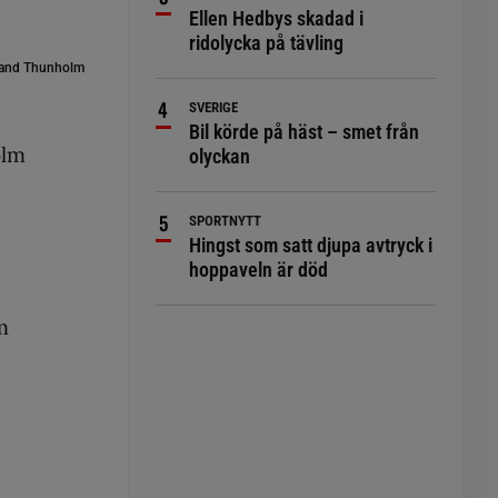
Ellen Hedbys skadad i
ridolycka på tävling
oland Thunholm
SVERIGE
Bil körde på häst – smet från
olm
olyckan
SPORTNYTT
Hingst som satt djupa avtryck i
hoppaveln är död
m