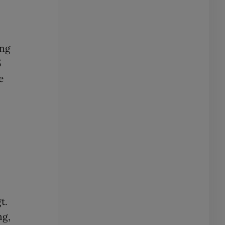
ing
5
e
t.
ng,