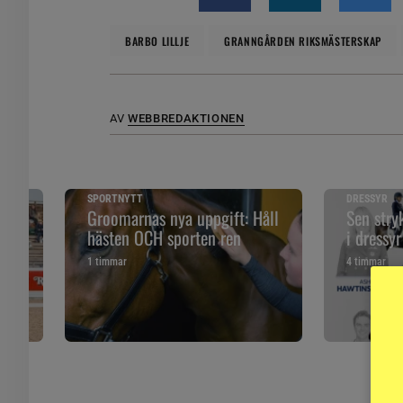
BARBO LILLJE
GRANNGÅRDEN RIKSMÄSTERSKAP
AV
WEBBREDAKTIONEN
SPORTNYTT
DRESSYR
r
Groomarnas nya uppgift: Håll
Sen stry
hästen OCH sporten ren
i dressyr
1 timmar
4 timmar