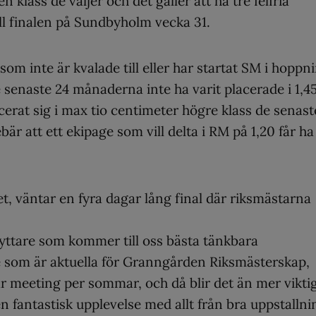
n klass de väljer och det gäller att ha tre felfria
till finalen på Sundbyholm vecka 31.
om inte är kvalade till eller har startat SM i hoppn
 senaste 24 månaderna inte ha varit placerade i 1,4
lacerat sig i max tio centimeter högre klass de senast
r att ett ekipage som vill delta i RM på 1,20 får ha
t, väntar en fyra dagar lång final där riksmästarna
e ryttare som kommer till oss bästa tänkbara
re som är aktuella för Granngården Riksmästerskap,
ar meeting per sommar, och då blir det än mer viktig
a en fantastisk upplevelse med allt från bra uppstallni