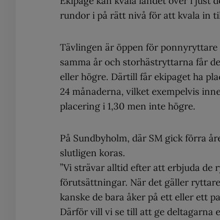
Ekipage kan kvala landet över i just de
rundor i på rätt nivå för att kvala in 
Tävlingen är öppen för ponnyryttare s
samma år och storhästryttarna får de
eller högre. Därtill får ekipaget ha p
24 månaderna, vilket exempelvis innebä
placering i 1,30 men inte högre.
På Sundbyholm, där SM gick förra åre
slutligen koras.
”Vi strävar alltid efter att erbjuda d
förutsättningar. När det gäller rytta
kanske de bara åker på ett eller ett p
Därför vill vi se till att ge deltagarn