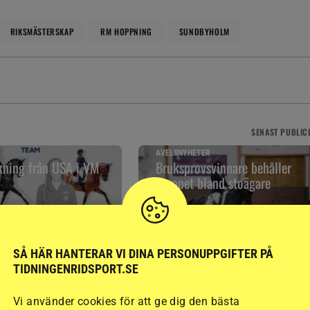
RIKSMÄSTERSKAP
RM HOPPNING
SUNDBYHOLM
SENAST
PUBLIC
AVELSNYHETER
kning från USA i VM
Bruksprovsvinnare behåller
greppet bland stoägare
7 timmar
SÅ HÄR HANTERAR VI DINA PERSONUPPGIFTER PÅ
TIDNINGENRIDSPORT.SE
RELATERAD LÄSNING
Vi använder cookies för att ge dig den bästa