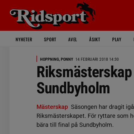
NYHETER
SPORT
AVEL
ÅSIKT
PLAY
HOPPNING, PONNY
14 FEBRUARI 2018 14:30
Riksmästerskap 
Sundbyholm
Mästerskap
Säsongen har dragit igån
Riksmästerskapet. För ryttare som h
bära till final på Sundbyholm.