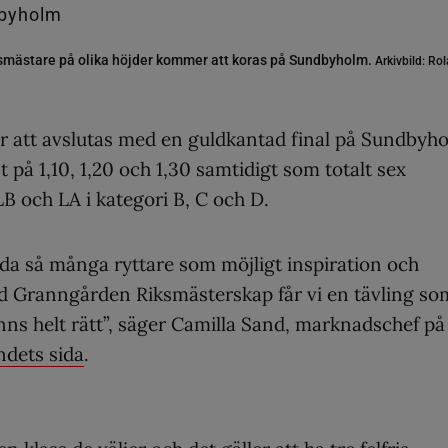
smästare på olika höjder kommer att koras på Sundbyholm.
Arkivbild: R
att avslutas med en guldkantad final på Sundbyh
t på 1,10, 1,20 och 1,30 samtidigt som totalt sex
LB och LA i kategori B, C och D.
uda så många ryttare som möjligt inspiration och
ed Granngården Riksmästerskap får vi en tävling so
änns helt rätt”, säger Camilla Sand, marknadschef på
ndets sida
.