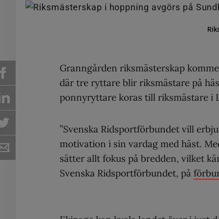
Rik
Granngården riksmästerskap kommer 
där tre ryttare blir riksmästare på häs
ponnyryttare koras till riksmästare i 
”Svenska Ridsportförbundet vill erbj
motivation i sin vardag med häst. M
sätter allt fokus på bredden, vilket k
Svenska Ridsportförbundet, på
förbu