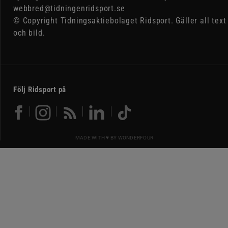
webbred@tidningenridsport.se
© Copyright Tidningsaktiebolaget Ridsport. Gäller all text
och bild.
Följ Ridsport på
MADE WITH ♥ BY
WONDERFOUR