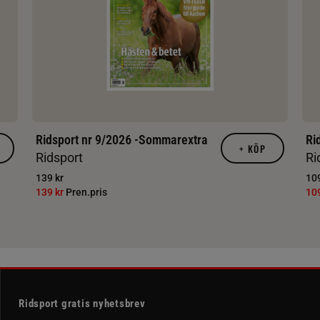
Ridsport nr 9/2026 -Sommarextra
Ri
+
KÖP
Ridsport
Ri
139 kr
109
139 kr
Pren.pris
10
Ridsport gratis nyhetsbrev