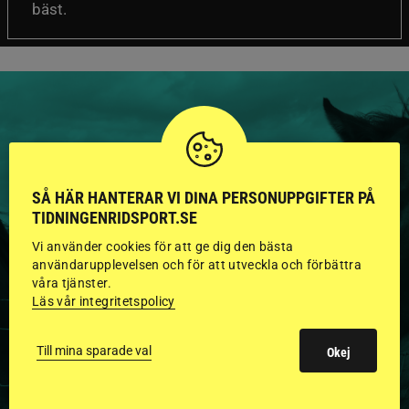
bäst.
HINGSTAR ONLINE
SÅ HÄR HANTERAR VI DINA PERSONUPPGIFTER PÅ
GODKÄNDA HINGSTAR I
TIDNINGENRIDSPORT.SE
FLERA KATEGORIER MED
Vi använder cookies för att ge dig den bästa
användarupplevelsen och för att utveckla och förbättra
BILDER OCH FAKTA
våra tjänster.
Läs vår integritetspolicy
Till mina sparade val
VISA ALLA HINGSTAR
Okej