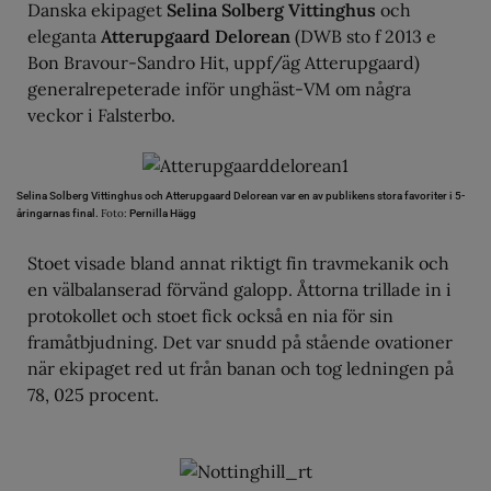
Danska ekipaget
Selina Solberg Vittinghus
och
eleganta
Atterupgaard Delorean
(DWB sto f 2013 e
Bon Bravour-Sandro Hit, uppf/äg Atterupgaard)
generalrepeterade inför unghäst-VM om några
veckor i Falsterbo.
Selina Solberg Vittinghus och Atterupgaard Delorean var en av publikens stora favoriter i 5-
Foto:
åringarnas final.
Pernilla Hägg
Stoet visade bland annat riktigt fin travmekanik och
en välbalanserad förvänd galopp. Åttorna trillade in i
protokollet och stoet fick också en nia för sin
framåtbjudning. Det var snudd på stående ovationer
när ekipaget red ut från banan och tog ledningen på
78, 025 procent.