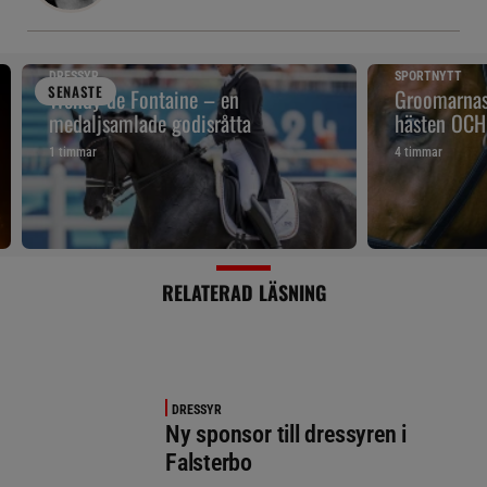
DRESSYR
SPORTNYTT
SENAST
E
Wendy de Fontaine – en
Groomarnas 
medaljsamlade godisråtta
hästen OCH
1 timmar
4 timmar
RELATERAD LÄSNING
DRESSYR
Ny sponsor till dressyren i
Falsterbo