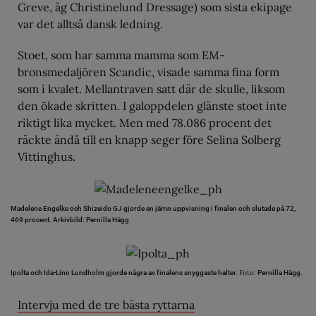
Greve, äg Christinelund Dressage) som sista ekipage
var det alltså dansk ledning.
Stoet, som har samma mamma som EM-
bronsmedaljören Scandic, visade samma fina form
som i kvalet. Mellantraven satt där de skulle, liksom
den ökade skritten. I galoppdelen glänste stoet inte
riktigt lika mycket. Men med 78.086 procent det
räckte ändå till en knapp seger före Selina Solberg
Vittinghus.
Madelene Engelke och Shizeido GJ gjorde en jämn uppvisning i finalen och slutade på 72,
469 procent.
Arkivbild: Pernilla Hägg
Foto:
Ipolta och Ida-Linn Lundholm gjorde några av finalens snyggaste halter.
Pernilla Hägg.
Intervju med de tre bästa ryttarna