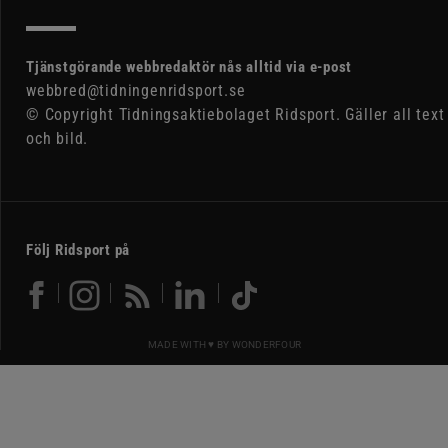
Tjänstgörande webbredaktör nås alltid via e-post
webbred@tidningenridsport.se
© Copyright Tidningsaktiebolaget Ridsport. Gäller all text
och bild.
Följ Ridsport på
MADE WITH ♥ BY
WONDERFOUR