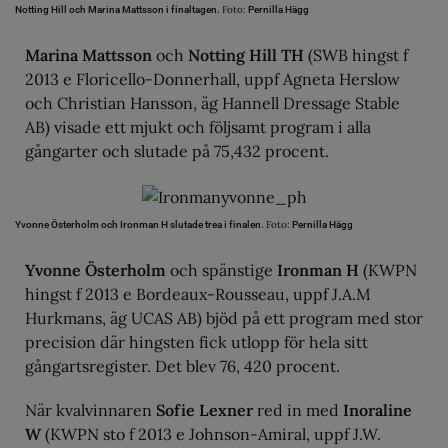
Foto:
Notting Hill och Marina Mattsson i finaltagen.
Pernilla Hägg
Marina Mattsson
och
Notting Hill TH
(SWB hingst f
2013 e Floricello-Donnerhall, uppf Agneta Herslow
och Christian Hansson, äg Hannell Dressage Stable
AB) visade ett mjukt och följsamt program i alla
gångarter och slutade på 75,432 procent.
Foto:
Yvonne Österholm och Ironman H slutade trea i finalen.
Pernilla Hägg
Yvonne Österholm
och spänstige
Ironman H
(KWPN
hingst f 2013 e Bordeaux-Rousseau, uppf J.A.M
Hurkmans, äg UCAS AB) bjöd på ett program med stor
precision där hingsten fick utlopp för hela sitt
gångartsregister. Det blev 76, 420 procent.
När kvalvinnaren
Sofie Lexner
red in med
Inoraline
W
(KWPN sto f 2013 e Johnson-Amiral, uppf J.W.