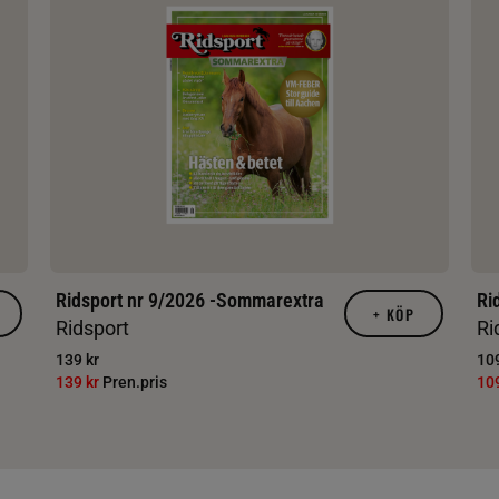
Ridsport nr 9/2026 -Sommarextra
Ri
+
KÖP
Ridsport
Ri
139 kr
109
139 kr
Pren.pris
10