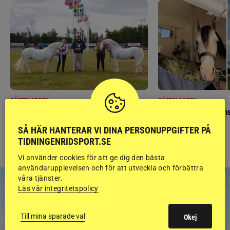
GÄSTBLOGGEN
GÄSTBLOGGEN
Finaldag med jubileumsutställning
Så gick det på helgens
SÅ HÄR HANTERAR VI DINA PERSONUPPGIFTER PÅ
TIDNINGENRIDSPORT.SE
Vi använder cookies för att ge dig den bästa
användarupplevelsen och för att utveckla och förbättra
våra tjänster.
Läs vår integritetspolicy
Till mina sparade val
Okej