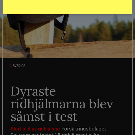
SVERIGE
Dyraste
ridhjälmarna blev
sämst i test
Försäkringsbolaget
Stort test av ridhjälmar
Folksam har testat 15 ridhjälmar i olika